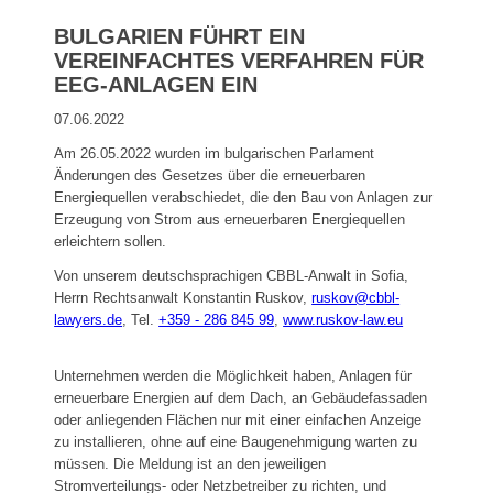
BULGARIEN FÜHRT EIN
VEREINFACHTES VERFAHREN FÜR
EEG-ANLAGEN EIN
07.06.2022
Am 26.05.2022 wurden im bulgarischen Parlament
Änderungen des Gesetzes über die erneuerbaren
Energiequellen verabschiedet, die den Bau von Anlagen zur
Erzeugung von Strom aus erneuerbaren Energiequellen
erleichtern sollen.
Von unserem deutschsprachigen CBBL-Anwalt in Sofia,
Herrn Rechtsanwalt Konstantin Ruskov,
ruskov@cbbl-
lawyers.de
,
Tel.
+359 - 286 845 99
,
www.ruskov-law.eu
Unternehmen werden die Möglichkeit haben, Anlagen für
erneuerbare Energien auf dem Dach, an Gebäudefassaden
oder anliegenden Flächen nur mit einer einfachen Anzeige
zu installieren, ohne auf eine Baugenehmigung warten zu
müssen. Die Meldung ist an den jeweiligen
Stromverteilungs- oder Netzbetreiber zu richten, und