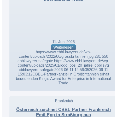
11. Juni 2026
Weiterlesen
https://www.cbbl-lawyers.de/wp-
content/uploads/2022/06/grossbritannien.jpg
281
550
cbblawyers-safegate
https://www.cbbl-lawyers.de/wp-
content/uploads/2025/01/logo_pos_20_jahre_cbbl.svg
cbblawyers-safegate
2026-06-11 14:56:35
2026-06-11
15:03:12
CBBL-Partnerkanzlei in Großbritannien erhält
bedeutenden King’s Award for Enterprise in International
Trade
,
Frankreich
,
Österreich zeichnet CBBL-Partner Frankreich
Emil Epp in Straßburg aus