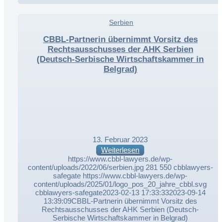
,
Serbien
,
CBBL-Partnerin übernimmt Vorsitz des
Rechtsausschusses der AHK Serbien
(Deutsch-Serbische Wirtschaftskammer in
Belgrad)
13. Februar 2023
Weiterlesen
https://www.cbbl-lawyers.de/wp-
content/uploads/2022/06/serbien.jpg
281
550
cbblawyers-
safegate
https://www.cbbl-lawyers.de/wp-
content/uploads/2025/01/logo_pos_20_jahre_cbbl.svg
cbblawyers-safegate
2023-02-13 17:33:33
2023-09-14
13:39:09
CBBL-Partnerin übernimmt Vorsitz des
Rechtsausschusses der AHK Serbien (Deutsch-
Serbische Wirtschaftskammer in Belgrad)