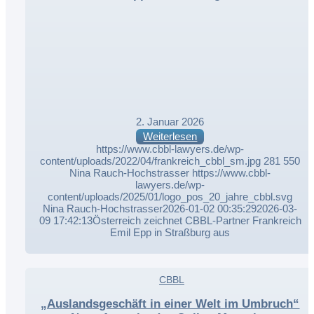
2. Januar 2026
Weiterlesen
https://www.cbbl-lawyers.de/wp-
content/uploads/2022/04/frankreich_cbbl_sm.jpg
281
550
Nina Rauch-Hochstrasser
https://www.cbbl-
lawyers.de/wp-
content/uploads/2025/01/logo_pos_20_jahre_cbbl.svg
Nina Rauch-Hochstrasser
2026-01-02 00:35:29
2026-03-
09 17:42:13
Österreich zeichnet CBBL-Partner Frankreich
Emil Epp in Straßburg aus
,
CBBL
,
„Auslandsgeschäft in einer Welt im Umbruch“