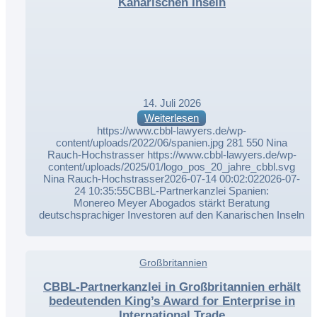
Kanarischen Inseln
14. Juli 2026
Weiterlesen
https://www.cbbl-lawyers.de/wp-
content/uploads/2022/06/spanien.jpg
281
550
Nina
Rauch-Hochstrasser
https://www.cbbl-lawyers.de/wp-
content/uploads/2025/01/logo_pos_20_jahre_cbbl.svg
Nina Rauch-Hochstrasser
2026-07-14 00:02:02
2026-07-
24 10:35:55
CBBL-Partnerkanzlei Spanien:
Monereo Meyer Abogados stärkt Beratung
deutschsprachiger Investoren auf den Kanarischen Inseln
,
Großbritannien
,
CBBL-Partnerkanzlei in Großbritannien erhält
bedeutenden King’s Award for Enterprise in
International Trade