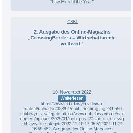
"Law Firm of the Year"
,
CBBL
,
2. Ausgabe des Online-Magazins
„CrossingBorders – Wirtschaftsrecht
weltweit“
10. November 2022
Weiterlesen
https://www.cbbl-lawyers.de/wp-
content/uploads/2023/04/cbbl_metaimg.jpg
281
550
cbblawyers-safegate
https://www.cbbl-lawyers.de/wp-
content/uploads/2025/01/logo_pos_20_jahre_cbbl.svg
cbblawyers-safegate
2022-11-10 17:05:51
2024-11-21
16:59:45
2. Ausgabe des Online-Magazins