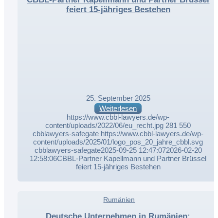
feiert 15-jähriges Bestehen
25. September 2025
Weiterlesen
https://www.cbbl-lawyers.de/wp-
content/uploads/2022/06/eu_recht.jpg
281
550
cbblawyers-safegate
https://www.cbbl-lawyers.de/wp-
content/uploads/2025/01/logo_pos_20_jahre_cbbl.svg
cbblawyers-safegate
2025-09-25 12:47:07
2026-02-20
12:58:06
CBBL-Partner Kapellmann und Partner Brüssel
feiert 15-jähriges Bestehen
,
Rumänien
,
Deutsche Unternehmen in Rumänien: