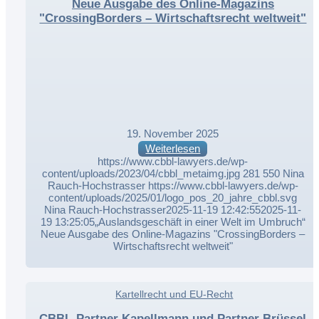
Neue Ausgabe des Online-Magazins
"CrossingBorders – Wirtschaftsrecht weltweit"
19. November 2025
Weiterlesen
https://www.cbbl-lawyers.de/wp-
content/uploads/2023/04/cbbl_metaimg.jpg
281
550
Nina
Rauch-Hochstrasser
https://www.cbbl-lawyers.de/wp-
content/uploads/2025/01/logo_pos_20_jahre_cbbl.svg
Nina Rauch-Hochstrasser
2025-11-19 12:42:55
2025-11-
19 13:25:05
„Auslandsgeschäft in einer Welt im Umbruch“
Neue Ausgabe des Online-Magazins "CrossingBorders –
Wirtschaftsrecht weltweit"
,
Kartellrecht und EU-Recht
,
CBBL-Partner Kapellmann und Partner Brüssel