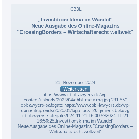
,
CBBL
,
„Investitionsklima im Wandel“
Neue Ausgabe des Online-Magazins
"CrossingBorders – Wirtschaftsrecht weltweit"
21. November 2024
Weiterlesen
https://www.cbbl-lawyers.de/wp-
content/uploads/2023/04/cbbl_metaimg.jpg
281
550
cbblawyers-safegate
https://www.cbbl-lawyers.de/wp-
content/uploads/2025/01/logo_pos_20_jahre_cbbl.svg
cbblawyers-safegate
2024-11-21 16:00:59
2024-11-21
16:56:25
„Investitionsklima im Wandel“
Neue Ausgabe des Online-Magazins "CrossingBorders –
Wirtschaftsrecht weltweit"