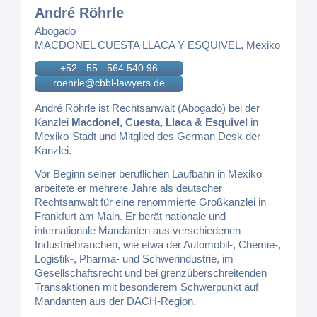
André Röhrle
Abogado
MACDONEL CUESTA LLACA Y ESQUIVEL, Mexiko
+52 - 55 - 564 540 96
roehrle@cbbl-lawyers.de
André Röhrle ist Rechtsanwalt (Abogado) bei der
Kanzlei
Macdonel, Cuesta, Llaca & Esquivel
in
Mexiko-Stadt und Mitglied des German Desk der
Kanzlei.
Vor Beginn seiner beruflichen Laufbahn in Mexiko
arbeitete er mehrere Jahre als deutscher
Rechtsanwalt für eine renommierte Großkanzlei in
Frankfurt am Main. Er berät nationale und
internationale Mandanten aus verschiedenen
Industriebranchen, wie etwa der Automobil-, Chemie-,
Logistik-, Pharma- und Schwerindustrie, im
Gesellschaftsrecht und bei grenzüberschreitenden
Transaktionen mit besonderem Schwerpunkt auf
Mandanten aus der DACH-Region.