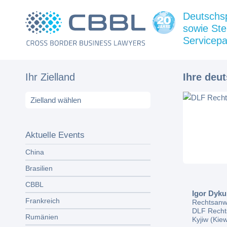
Deutschs
sowie Ste
Servicepa
Ihr Zielland
Ihre deu
Aktuelle Events
China
Brasilien
CBBL
Igor Dyku
Frankreich
Rechtsanwa
DLF Recht
Rumänien
Kyjiw (Kie