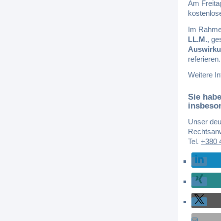
Am Freita
kostenlos
Im Rahmen
LL.M.
, ge
Auswirkun
referieren.
Weitere I
Sie habe
insbeson
Unser deu
Rechtsanw
Tel.
+380 