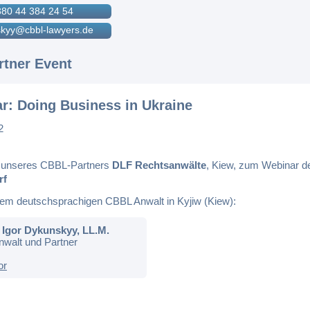
380 44 384 24 54
kyy@cbbl-lawyers.de
tner Event
r: Doing Business in Ukraine
2
 unseres CBBL-Partners
DLF Rechtsanwälte
, Kiew, zum Webinar d
rf
em deutschsprachigen CBBL Anwalt in Kyjiw (Kiew):
Igor Dykunskyy, LL.M.
walt und Partner
or