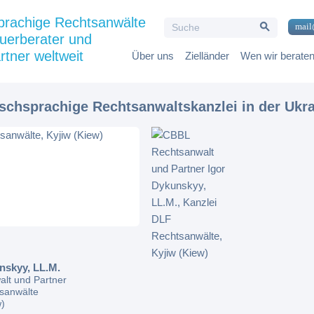
Search Button
prachige Rechtsanwälte
Search
mail
for:
uerberater und
rtner weltweit
Über uns
Zielländer
Wen wir berate
tschsprachige Rechtsanwaltskanzlei in der Ukr
nskyy, LL.M.
lt und Partner
sanwälte
w)