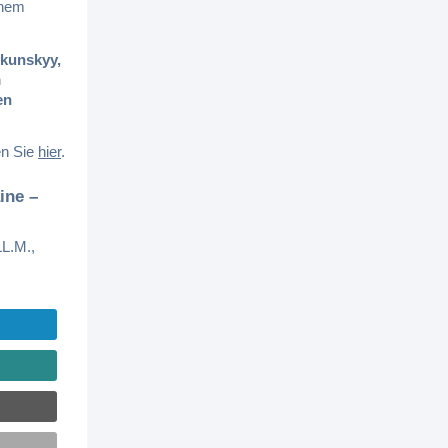
inem
ykunskyy,
n
en
en Sie
hier
.
ine –
LL.M.,