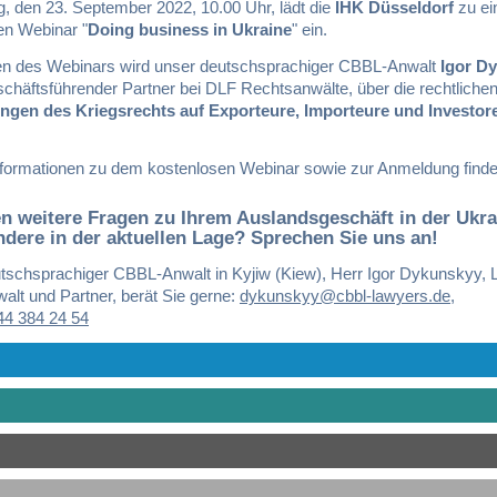
g, den 23. September 2022, 10.00 Uhr, lädt die
IHK Düsseldorf
zu e
en Webinar "
Doing business in Ukraine
" ein.
 des Webinars wird unser deutschsprachiger CBBL-Anwalt
Igor D
schäftsführender Partner bei DLF Rechtsanwälte, über die rechtliche
gen des Kriegsrechts auf Exporteure, Importeure und Investor
nformationen zu dem kostenlosen Webinar sowie zur Anmeldung find
n weitere Fragen zu Ihrem Auslandsgeschäft in der Ukra
dere in der aktuellen Lage? Sprechen Sie uns an!
tschsprachiger CBBL-Anwalt in Kyjiw (Kiew), Herr Igor Dykunskyy, 
alt und Partner, berät Sie gerne:
dykunskyy@cbbl-lawyers.de
,
44 384 24 54