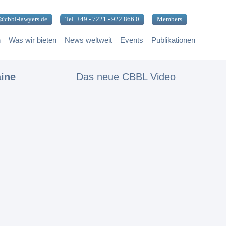
@cbbl-lawyers.de
Tel. +49 - 7221 - 922 866 0
Members
n
Was wir bieten
News weltweit
Events
Publikationen
aine
Das neue CBBL Video