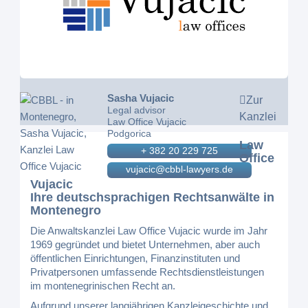
Sasha Vujacic
Zur
Legal advisor
Kanzlei
Law Office Vujacic
Podgorica
Law
+ 382 20 229 725
Office
vujacic@cbbl-lawyers.de
Vujacic
Ihre deutschsprachigen Rechtsanwälte in
Montenegro
Die Anwaltskanzlei Law Office Vujacic wurde im Jahr
1969 gegründet und bietet Unternehmen, aber auch
öffentlichen Einrichtungen, Finanzinstituten und
Privatpersonen umfassende Rechtsdienstleistungen
im montenegrinischen Recht an.
Aufgrund unserer langjährigen Kanzleigeschichte und