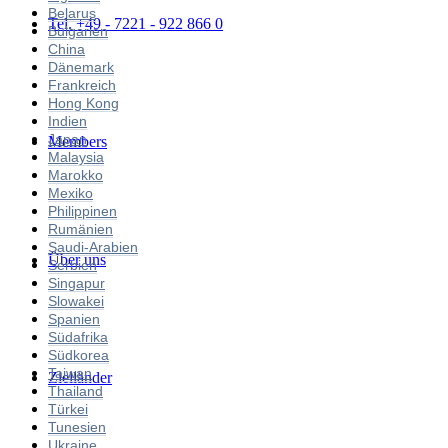
Belarus
Tel. +49 - 7221 - 922 866 0
Bulgarien
China
Dänemark
Frankreich
Hong Kong
Indien
Japan
Members
Malaysia
Marokko
Mexiko
Philippinen
Rumänien
Saudi-Arabien
Über uns
Serbien
Singapur
Slowakei
Spanien
Südafrika
Südkorea
Taiwan
Zielländer
Thailand
Türkei
Tunesien
Ukraine