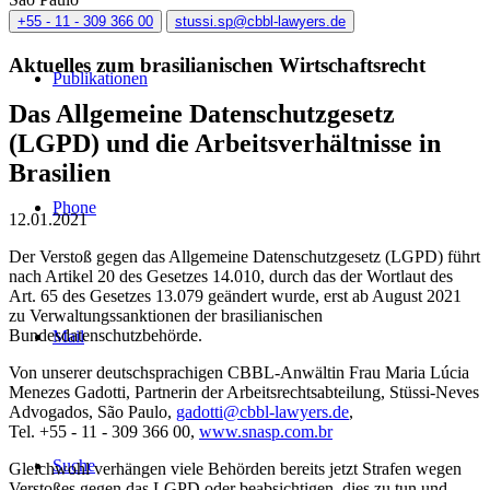
+55 - 11 - 309 366 00
stussi.sp@cbbl-lawyers.de
Aktuelles zum brasilianischen Wirtschaftsrecht
Publikationen
Das Allgemeine Datenschutzgesetz
(LGPD) und die Arbeitsverhältnisse in
Brasilien
Phone
12.01.2021
Der Verstoß gegen das Allgemeine Datenschutzgesetz (LGPD) führt
nach Artikel 20 des Gesetzes 14.010, durch das der Wortlaut des
Art. 65 des Gesetzes 13.079 geändert wurde, erst ab August 2021
zu Verwaltungssanktionen der brasilianischen
Bundesdatenschutzbehörde.
Mail
Von unserer deutschsprachigen CBBL-Anwältin Frau Maria Lúcia
Menezes Gadotti, Partnerin der Arbeitsrechtsabteilung, Stüssi-Neves
Advogados, São Paulo,
gadotti@cbbl-lawyers.de
,
Tel. +55 - 11 - 309 366 00
,
www.snasp.com.br
Suche
Gleichwohl verhängen viele Behörden bereits jetzt Strafen wegen
Verstoßes gegen das LGPD oder beabsichtigen, dies zu tun und