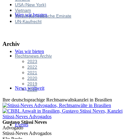
USA (New York)
Vietnam
Wen wir beraten
Vereinigte Arabische Emirate
UN-Kaufrecht
Archiv
Was wir bieten
Rechtsnews Archiv
2023
2022
2021
2020
2019
News weltweit
2018
Ihre deutschsprachige Rechtsanwaltskanzlei in Brasilien
Gustavo Stüssi Neves
Events
Advogado
Stüssi-Neves Advogados
São Paulo