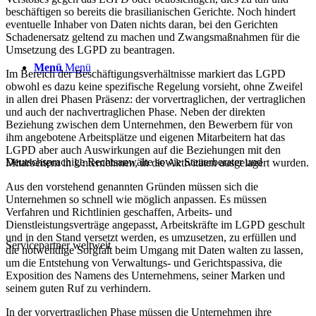
beschäftigen so bereits die brasilianischen Gerichte. Noch hindert
eventuelle Inhaber von Daten nichts daran, bei den Gerichten
Schadenersatz geltend zu machen und Zwangsmaßnahmen für die
Umsetzung des LGPD zu beantragen.
Menü
Menü
Im Bereich der Beschäftigungsverhältnisse markiert das LGPD
obwohl es dazu keine spezifische Regelung vorsieht, ohne Zweifel
in allen drei Phasen Präsenz: der vorvertraglichen, der vertraglichen
und auch der nachvertraglichen Phase. Neben der direkten
Beziehung zwischen dem Unternehmen, den Bewerbern für von
ihm angebotene Arbeitsplätze und eigenen Mitarbeitern hat das
LGPD aber auch Auswirkungen auf die Beziehungen mit den
Deutschsprachige Rechtsanwälte sowie Steuerberater und
Mitarbeitern in Unternehmen, in die Aktivitäten ausgelagert wurden.
Aus den vorstehend genannten Gründen müssen sich die
Unternehmen so schnell wie möglich anpassen. Es müssen
Verfahren und Richtlinien geschaffen, Arbeits- und
Dienstleistungsverträge angepasst, Arbeitskräfte im LGPD geschult
und in den Stand versetzt werden, es umzusetzen, zu erfüllen und
Servicepartner weltweit
die notwendige Sorgfalt beim Umgang mit Daten walten zu lassen,
um die Entstehung von Verwaltungs- und Gerichtspassiva, die
Exposition des Namens des Unternehmens, seiner Marken und
seinem guten Ruf zu verhindern.
In der vorvertraglichen Phase müssen die Unternehmen ihre