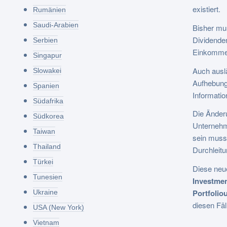
existiert.
Rumänien
Saudi-Arabien
Bisher mus
Dividenden
Serbien
Einkommen
Singapur
Auch auslä
Slowakei
Aufhebung 
Spanien
Informati
Südafrika
Die Änderu
Südkorea
Unternehm
Taiwan
sein muss
Thailand
Durchleitu
Türkei
Diese neu
Tunesien
Investmen
Portfoli
Ukraine
diesen Fäl
USA (New York)
Vietnam