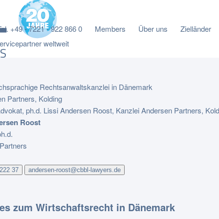
Tel. +49 - 7221 - 922 866 0
Members
Über uns
Zielländer
rvicepartner weltweit
schsprachige Rechtsanwaltskanzlei in Dänemark
ersen Roost
h.d.
Partners
 222 37
andersen-roost@cbbl-lawyers.de
les zum Wirtschaftsrecht in Dänemark