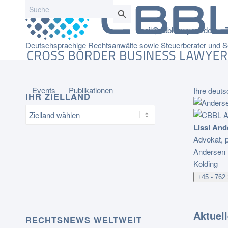
Search
Search Button
for:
mail@cbbl-lawyers.de
Deutschsprachige Rechtsanwälte sowie Steuerberater und Se
Events
Publikationen
Ihre deut
IHR ZIELLAND
Lissi And
Advokat, p
Andersen 
Kolding
+45 - 762
Aktuel
RECHTSNEWS WELTWEIT