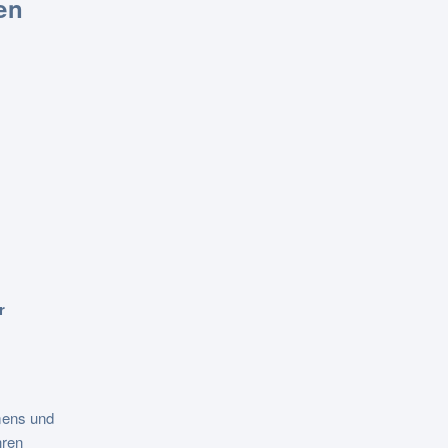
en
r
hmens und
hren