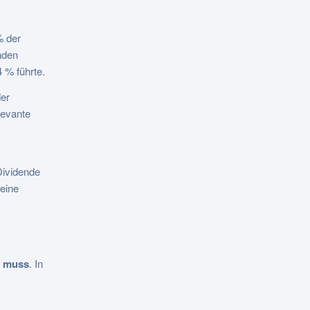
% der
nden
 % führte.
der
levante
Dividende
eine
n muss
. In