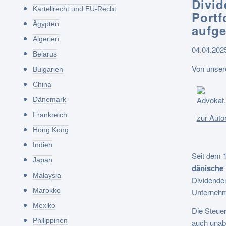
Divid
Kartellrecht und EU-Recht
Portf
Ägypten
aufg
Algerien
04.04.202
Belarus
Von unser
Bulgarien
China
Advokat,
Dänemark
Frankreich
zur Autor
Hong Kong
Indien
Seit dem 
Japan
dänische 
Malaysia
Dividenden
Marokko
Unternehm
Mexiko
Die Steuer
Philippinen
auch unabh