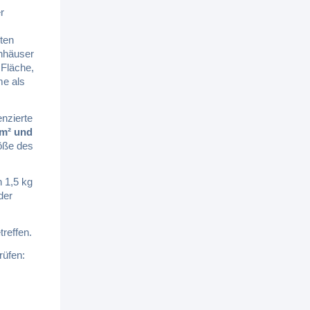
r
ten
enhäuser
 Fläche,
e als
enzierte
 m² und
öße des
 1,5 kg
der
reffen.
rüfen: