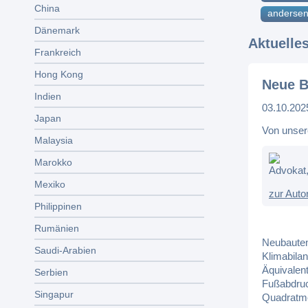
China
andersen
Dänemark
Aktuelle
Frankreich
Hong Kong
Neue B
Indien
03.10.202
Japan
Von unser
Malaysia
Marokko
Advokat,
Mexiko
zur Auto
Philippinen
Rumänien
Neubauten 
Saudi-Arabien
Klimabila
Äquivalen
Serbien
Fußabdruc
Singapur
Quadratmet