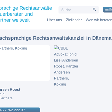
Search Button
prachige Rechtsanwälte
Search
mail
for:
uerberater und
rtner weltweit
Über uns
Zielländer
Wen wir berate
tschsprachige Rechtsanwaltskanzlei in Dänema
ersen Roost
h.d.
Partners
45 - 762 222 37