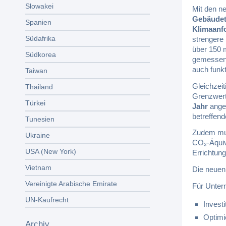
Slowakei
Mit den n
Gebäude
Spanien
Klimaanf
Südafrika
strengere
über 150 
Südkorea
gemessen 
auch funkt
Taiwan
Gleichzeit
Thailand
Grenzwert
Türkei
Jahr
angeg
betreffen
Tunesien
Zudem mus
Ukraine
CO₂-Äquiva
USA (New York)
Errichtun
Vietnam
Die neuen
Vereinigte Arabische Emirate
Für Unter
UN-Kaufrecht
Investi
Optimi
Archiv