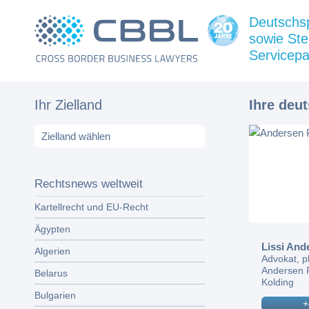
Deutschs
sowie Ste
Servicepa
Ihr Zielland
Ihre deu
Rechtsnews weltweit
Kartellrecht und EU-Recht
Ägypten
Lissi And
Algerien
Advokat, p
Andersen 
Belarus
Kolding
Bulgarien
+