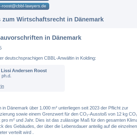
-roost@cbbl-lawyers.de
s zum Wirtschaftsrecht in Dänemark
auvorschriften in Dänemark
5
er deutschsprachigen CBBL-Anwältin in Kolding:
Lissi Andersen Roost
 ph.d.
rin
in Dänemark über 1.000 m² unterliegen seit 2023 der Pflicht zur
nzierung sowie einem Grenzwert für den CO₂-Ausstoß von 12 kg CO₂
t pro m² und Jahr. Dies ist das zulässige Maß für den gesamten Klim
k des Gebäudes, der über die Lebensdauer anteilig auf die einzelnen
er verteilt wird .