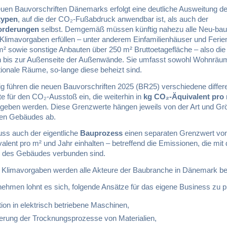
euen Bauvorschriften Dänemarks erfolgt eine deutliche Ausweitung de
typen
, auf die der CO₂-Fußabdruck anwendbar ist, als auch der
orderungen
selbst. Demgemäß müssen künftig nahezu alle Neu-bau
 Klimavorgaben erfüllen – unter anderem Einfamilienhäuser und Feri
m² sowie sonstige Anbauten über 250 m² Bruttoetagefläche – also die
bis zur Außenseite der Außenwände. Sie umfasst sowohl Wohnräum
ionale Räume, so-lange diese beheizt sind.
ig führen die neuen Bauvorschriften 2025 (BR25) verschiedene differ
e für den CO₂-Ausstoß ein, die weiterhin in
kg CO₂-Äquivalent pro
eben werden. Diese Grenzwerte hängen jeweils von der Art und Gr
den Gebäudes ab.
s auch der eigentliche
Bauprozess
einen separaten Grenzwert von
lent pro m² und Jahr einhalten – betreffend die Emissionen, die mit 
g des Gebäudes verbunden sind.
 Klimavorgaben werden alle Akteure der Baubranche in Dänemark bet
nehmen lohnt es sich, folgende Ansätze für das eigene Business zu p
tion in elektrisch betriebene Maschinen,
erung der Trocknungsprozesse von Materialien,