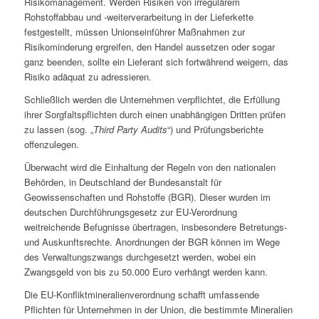
Risikomanagement. Werden Risiken von irregulärem
Rohstoffabbau und -weiterverarbeitung in der Lieferkette
festgestellt, müssen Unionseinführer Maßnahmen zur
Risikominderung ergreifen, den Handel aussetzen oder sogar
ganz beenden, sollte ein Lieferant sich fortwährend weigern, das
Risiko adäquat zu adressieren.
Schließlich werden die Unternehmen verpflichtet, die Erfüllung
ihrer Sorgfaltspflichten durch einen unabhängigen Dritten prüfen
zu lassen (sog. „
Third Party Audits
“) und Prüfungsberichte
offenzulegen.
Überwacht wird die Einhaltung der Regeln von den nationalen
Behörden, in Deutschland der Bundesanstalt für
Geowissenschaften und Rohstoffe (BGR). Dieser wurden im
deutschen Durchführungsgesetz zur EU-Verordnung
weitreichende Befugnisse übertragen, insbesondere Betretungs-
und Auskunftsrechte. Anordnungen der BGR können im Wege
des Verwaltungszwangs durchgesetzt werden, wobei ein
Zwangsgeld von bis zu 50.000 Euro verhängt werden kann.
Die EU-Konfliktmineralienverordnung schafft umfassende
Pflichten für Unternehmen in der Union, die bestimmte Mineralien