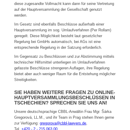
diese zugesandte Vollmacht kann dann für seine Vertretung
auf der Hauptversammlung der Gesellschaft genutzt
werden.
Im Gesetz sind ebenfalls Beschlüsse außerhalb einer
Hauptversammlung im sog. Umlaufverfahren (Per Rollam)
geregelt. Diese Möglichkeit besteht laut gesetzlicher
Regelung bei GmbHs automatisch, bei AGs ist eine
entsprechende Regelung in der Satzung erforderlich.
Im Gegensatz zu Beschlüssen und zur Abstimmung mittels
technischer Hilfsmittel unterliegen im Umlaufverfahren
gefasste Beschlüsse strengeren Auflagen, ihre Regelung
bietet aber auch weniger Raum für die Entstehung möglicher
Streitigkeiten.
SIE HABEN WEITERE FRAGEN ZU ONLINE-
HAUPTVERSAMMLUNGSBESCHLÜSSEN IN
TSCHECHIEN? SPRECHEN SIE UNS AN!
Unsere deutschsprachige CBBL-Anwältin Frau Mgr. Šárka
Gregorová, LL.M., und ihr Team in Prag stehen Ihnen gerne
zur Verfügung:
gregorova@cbbl-lawyers.de
,
Tel.
+420 - 2 - 215 063 00