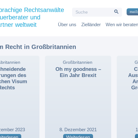
Search Button
prachige Rechtsanwälte
Search
mail
for:
uerberater und
rtner weltweit
Über uns
Zielländer
Wen wir berate
 Recht in Großbritannien
britannien
,
,
,
Großbritannien
,
,
,
G
chneidende
Oh my goodness –
C
rungen des
Ein Jahr Brexit
Aus
schen Visum
Ar
Rechts
Gr
zember 2023
8. Dezember 2021
1
iterlesen
Weiterlesen