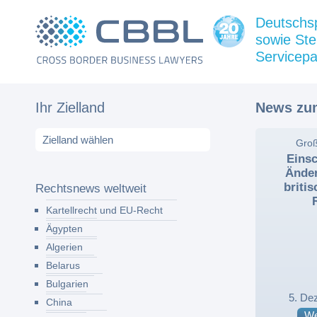
Deutschs
sowie Ste
Servicepa
Ihr Zielland
News zum
,
Groß
Eins
Ände
briti
Rechtsnews weltweit
Kartellrecht und EU-Recht
Ägypten
Algerien
Belarus
Bulgarien
5. De
China
We