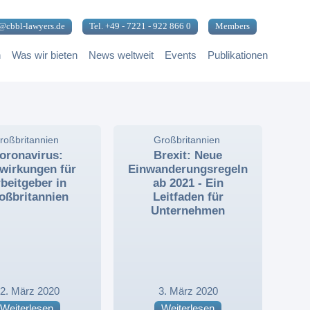
@cbbl-lawyers.de
Tel. +49 - 7221 - 922 866 0
Members
n
Was wir bieten
News weltweit
Events
Publikationen
roßbritannien
,
,
,
Großbritannien
,
,
oronavirus:
Brexit: Neue
wirkungen für
Einwanderungsregeln
beitgeber in
ab 2021 - Ein
oßbritannien
Leitfaden für
Unternehmen
2. März 2020
3. März 2020
Weiterlesen
Weiterlesen