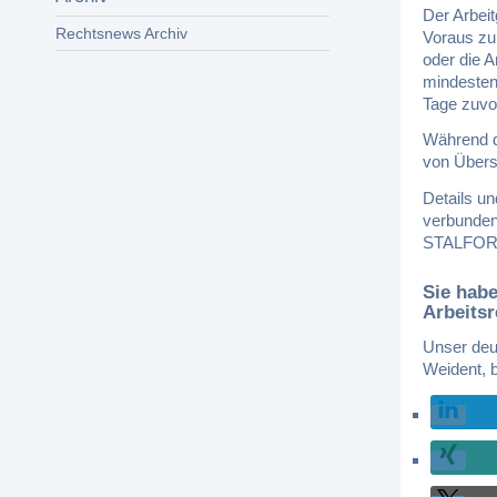
Der Arbeit
Rechtsnews Archiv
Voraus zu
oder die A
mindesten
Tage zuvo
Während de
von Übers
Details un
verbunden
STALFORT 
Sie habe
Arbeits
Unser deu
Weident, 