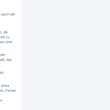
 auch die
t, die
eit zu
gen sind
 der
lt, das
 im
 eines
in. Ferner
im