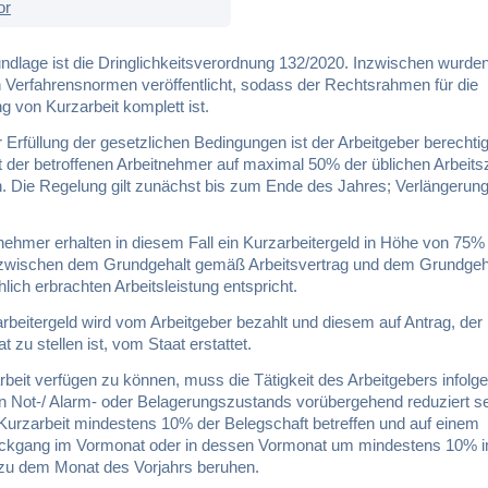
or
ndlage ist die Dringlichkeitsverordnung 132/2020. Inzwischen wurden
n Verfahrensnormen veröffentlicht, sodass der Rechtsrahmen für die
 von Kurzarbeit komplett ist.
r Erfüllung der gesetzlichen Bedingungen ist der Arbeitgeber berechtig
t der betroffenen Arbeitnehmer auf maximal 50% der üblichen Arbeitsz
n. Die Regelung gilt zunächst bis zum Ende des Jahres; Verlängerun
nehmer erhalten in diesem Fall ein Kurzarbeitergeld in Höhe von 75%
 zwischen dem Grundgehalt gemäß Arbeitsvertrag und dem Grundgeha
hlich erbrachten Arbeitsleistung entspricht.
rbeitergeld wird vom Arbeitgeber bezahlt und diesem auf Antrag, der
 zu stellen ist, vom Staat erstattet.
eit verfügen zu können, muss die Tätigkeit des Arbeitgebers infolge
n Not-/ Alarm- oder Belagerungszustands vorübergehend reduziert se
Kurzarbeit mindestens 10% der Belegschaft betreffen und auf einem
kgang im Vormonat oder in dessen Vormonat um mindestens 10% 
 zu dem Monat des Vorjahrs beruhen.