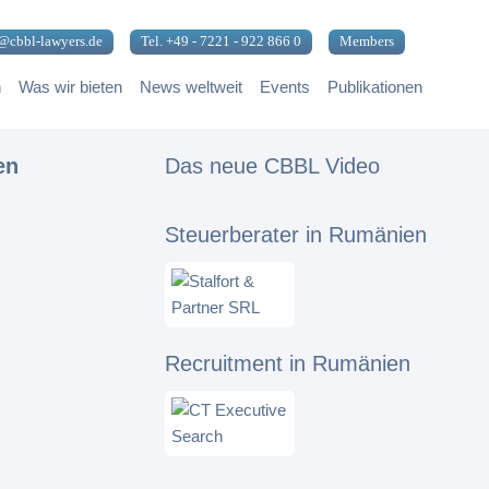
@cbbl-lawyers.de
Tel. +49 - 7221 - 922 866 0
Members
n
Was wir bieten
News weltweit
Events
Publikationen
en
Das neue CBBL Video
Steuerberater in Rumänien
Recruitment in Rumänien