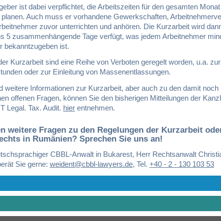
geber ist dabei verpflichtet, die Arbeitszeiten für den gesamten Monat
 planen. Auch muss er vorhandene Gewerkschaften, Arbeitnehmerver
rbeitnehmer zuvor unterrichten und anhören. Die Kurzarbeit wird dann
s 5 zusammenhängende Tage verfügt, was jedem Arbeitnehmer min
r bekanntzugeben ist.
r Kurzarbeit sind eine Reihe von Verboten geregelt worden, u.a. zur
tunden oder zur Einleitung von Massenentlassungen.
d weitere Informationen zur Kurzarbeit, aber auch zu den damit noch
en offenen Fragen, können Sie den bisherigen Mitteilungen der Kanzl
Legal. Tax. Audit.
hier
entnehmen.
n weitere Fragen zu den Regelungen der Kurzarbeit ode
rechts in Rumänien? Sprechen Sie uns an!
tschsprachiger CBBL-Anwalt in Bukarest, Herr Rechtsanwalt Christi
berät Sie gerne:
weident@cbbl-lawyers.de
,
Tel.
+40 - 2 - 130 103 53