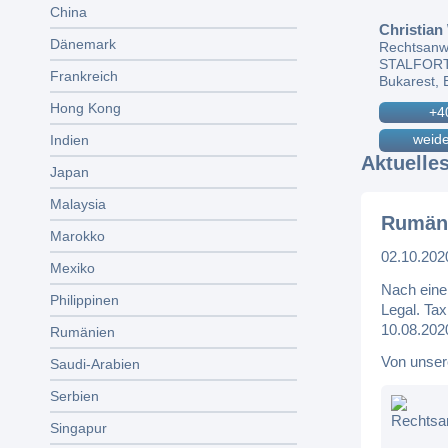
China
Christian
Dänemark
Rechtsanwa
STALFORT L
Frankreich
Bukarest, B
Hong Kong
+4
weid
Indien
Aktuelle
Japan
Malaysia
Rumäni
Marokko
02.10.202
Mexiko
Nach eine
Philippinen
Legal. Tax
10.08.202
Rumänien
Von unser
Saudi-Arabien
Serbien
Rechtsan
Singapur