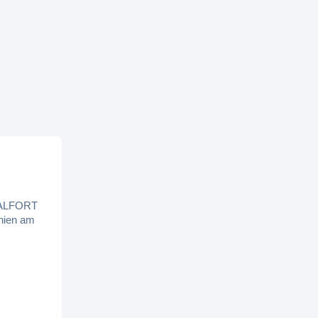
STALFORT
änien am