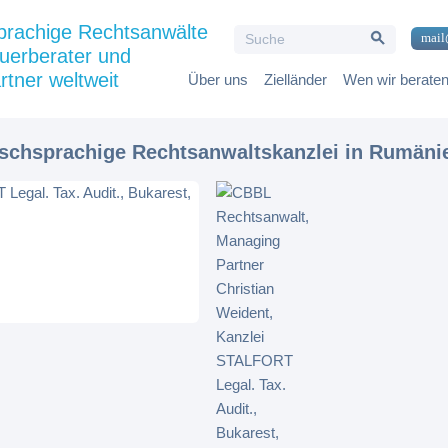
Search Button
prachige Rechtsanwälte
Search
mail
for:
uerberater und
rtner weltweit
Über uns
Zielländer
Wen wir berate
tschsprachige Rechtsanwaltskanzlei in Rumäni