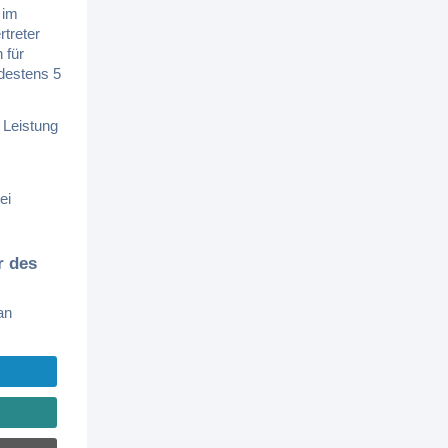
 im
treter
 für
destens 5
 Leistung
ei
r des
an