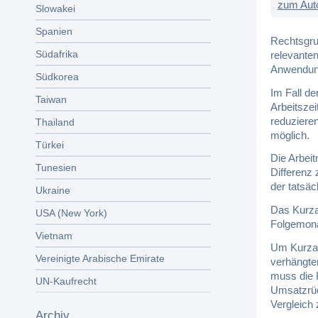
zum Aut
Slowakei
Spanien
Rechtsgru
Südafrika
relevante
Anwendung
Südkorea
Im Fall de
Taiwan
Arbeitszei
reduziere
Thailand
möglich.
Türkei
Die Arbeit
Tunesien
Differenz
der tatsäc
Ukraine
Das Kurza
USA (New York)
Folgemonat
Vietnam
Um Kurzarb
Vereinigte Arabische Emirate
verhängte
muss die 
UN-Kaufrecht
Umsatzrüc
Vergleich
Archiv