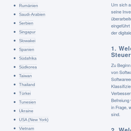
Um sich al
Rumänien
seine Inve
Saudi-Arabien
überarbeit
Serbien
eingeführ
Singapur
der digita
Slowakei
1. Wel
Spanien
Steuer
Südafrika
Zu Beginn
Südkorea
von Softwa
Taiwan
Softwareen
Thailand
Klassifizi
Verbesser
Türkei
Befreiung 
Tunesien
in Frage,
Ukraine
sind.
USA (New York)
2. Wel
Vietnam