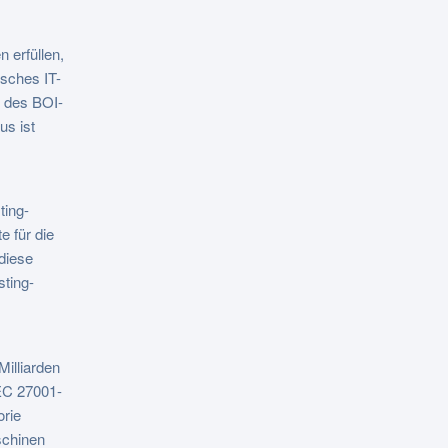
 erfüllen,
isches IT-
t des BOI-
us ist
ting-
e für die
diese
sting-
Milliarden
EC 27001-
orie
schinen