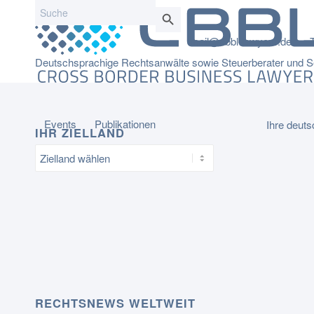
Search
Search Button
for:
mail@cbbl-lawyers.de
Deutschsprachige Rechtsanwälte sowie Steuerberater und Se
Events
Publikationen
Ihre deuts
IHR ZIELLAND
RECHTSNEWS WELTWEIT