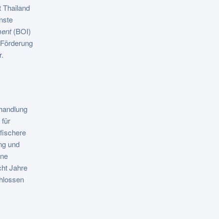
t Thailand
nste
ment
(BOI)
 Förderung
r.
handlung
 für
fischere
ng und
ine
cht Jahre
hlossen