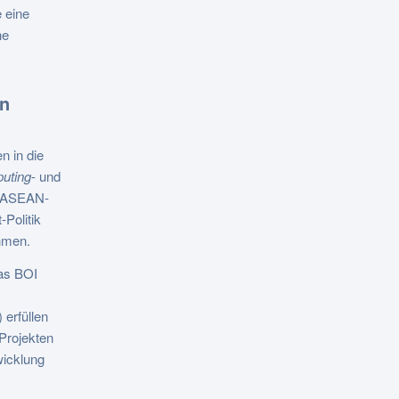
 eine
he
en
n in die
uting
- und
r ASEAN-
-Politik
hmen.
das BOI
) erfüllen
Projekten
wicklung