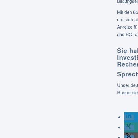
Bildungsei
Mit den üb
um sich als
Anreize fü
das BOI di
Sie ha
Invest
Rechen
Sprech
Unser deu
Respondek