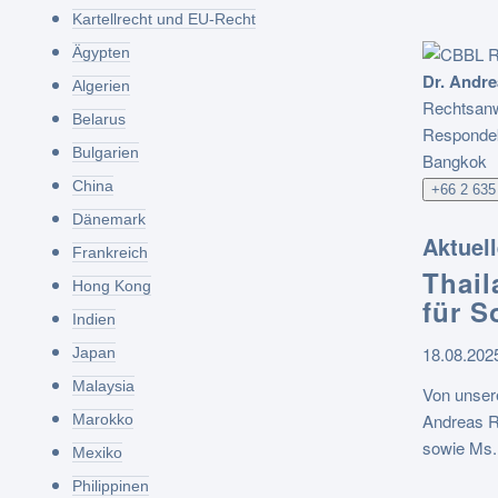
Kartellrecht und EU-Recht
Ägypten
Dr. Andr
Algerien
Rechtsanw
Belarus
Responde
Bulgarien
Bangkok
China
+66 2 635
Dänemark
Aktuel
Frankreich
Thail
Hong Kong
für S
Indien
18.08.202
Japan
Malaysia
Von unser
Andreas 
Marokko
sowie Ms.
Mexiko
Philippinen