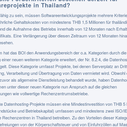
reprojekte in Thailand?
ähig zu sein, müssen Softwareentwicklungsprojekte mehrere Kriterien
ährliche Gehaltskosten von mindestens THB 1,5 Millionen für thailänd
und die Aufnahme des Betriebs innerhalb von 12 Monaten nach Erhal
ifikats. Eine Verlängerung über diesen Zeitraum von 12 Monaten hina
esehen.
m hat das BOI den Anwendungsbereich der o.a. Kategorien durch die
 einer neuen weiteren Kategorie erweitert, der Nr. 8.2.4, die Datenhos
gelt. Diese Kategorie umfasst Projekte, bei denen Serverplatz an Dritt
ng, Verarbeitung und Übertragung von Daten vermietet wird. Obwohl 
zuvor als allgemeine Dienstleistung behandelt wurde, haben Datenho
en unter dieser neuen Kategorie nun Anspruch auf die gleichen
gungen wie vollwertige Rechenzentrumsbetriebe.
rte Datenhosting-Projekte müssen eine Mindestinvestition von THB 5 
ndstücke und Betriebskapital) umfassen und mindestens zwei ISO/I
rte Rechenzentren in Thailand betreiben. Zu den Vorteilen dieser Kateg
efreiungen von der Körperschaftsteuer und von Einfuhrzöllen auf Ma