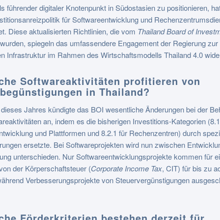
s führender digitaler Knotenpunkt in Südostasien zu positionieren, ha
stitionsanreizpolitik für Softwareentwicklung und Rechenzentrumsdie
et. Diese aktualisierten Richtlinien, die vom
Thailand Board of Invest
t wurden, spiegeln das umfassendere Engagement der Regierung zur
len Infrastruktur im Rahmen des Wirtschaftsmodells Thailand 4.0 wide
che Softwareaktivitäten profitieren von
begünstigungen in Thailand?
 dieses Jahres kündigte das BOI wesentliche Änderungen bei der Be
reaktivitäten an, indem es die bisherigen Investitions-Kategorien (8.1
twicklung und Plattformen und 8.2.1 für Rechenzentren) durch spezi
erungen ersetzte. Bei Softwareprojekten wird nun zwischen Entwicklu
ung unterschieden. Nur Softwareentwicklungsprojekte kommen für e
von der Körperschaftsteuer (
Corporate Income Tax
, CIT) für bis zu a
 während Verbesserungsprojekte von Steuervergünstigungen ausgesc
che Förderkriterien bestehen derzeit für