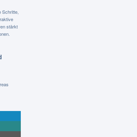
 Schritte,
raktive
en stärkt
onen.
d
reas