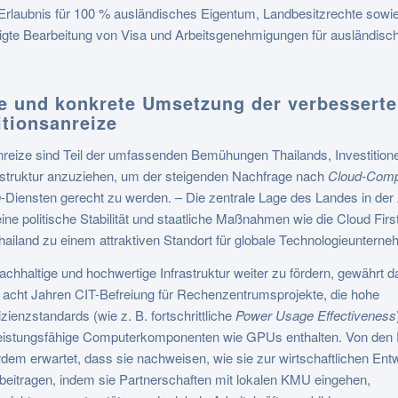
Erlaubnis für 100 % ausländisches Eigentum, Landbesitzrechte sowie
igte Bearbeitung von Visa und Arbeitsgenehmigungen für ausländisc
le und konkrete Umsetzung der verbessert
itionsanreize
nreize sind Teil der umfassenden Bemühungen Thailands, Investitione
astruktur anzuziehen, um der steigenden Nachfrage nach
Cloud-Comp
n
-Diensten gerecht zu werden. – Die zentrale Lage des Landes in de
ine politische Stabilität und staatliche Maßnahmen wie die Cloud First
iland zu einem attraktiven Standort für globale Technologieunterne
chhaltige und hochwertige Infrastruktur weiter zu fördern, gewährt 
 acht Jahren CIT-Befreiung für Rechenzentrumsprojekte, die hohe
izienzstandards (wie z. B. fortschrittliche
Power Usage Effectiveness
eistungsfähige Computerkomponenten wie GPUs enthalten. Von den 
dem erwartet, dass sie nachweisen, wie sie zur wirtschaftlichen Ent
beitragen, indem sie Partnerschaften mit lokalen KMU eingehen,