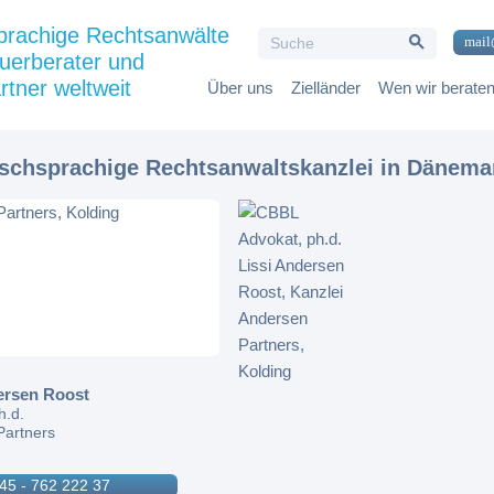
Search Button
prachige Rechtsanwälte
Search
mail
for:
uerberater und
rtner weltweit
Über uns
Zielländer
Wen wir berate
tschsprachige Rechtsanwaltskanzlei in Dänema
ersen Roost
h.d.
Partners
45 - 762 222 37