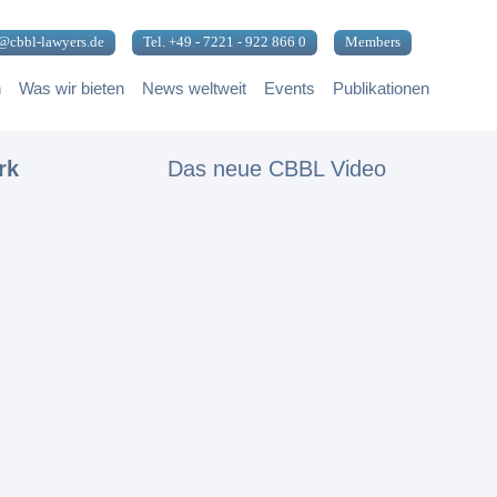
@cbbl-lawyers.de
Tel. +49 - 7221 - 922 866 0
Members
n
Was wir bieten
News weltweit
Events
Publikationen
rk
Das neue CBBL Video