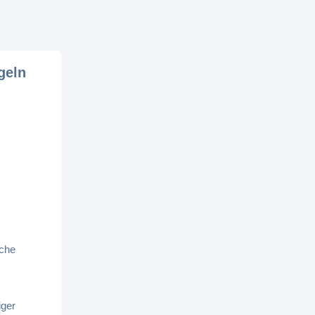
geln
sche
iger