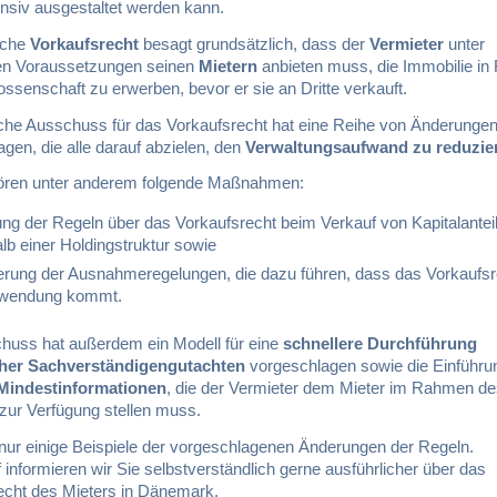
ensiv ausgestaltet werden kann.
sche
Vorkaufsrecht
besagt grundsätzlich, dass der
Vermieter
unter
en Voraussetzungen seinen
Mietern
anbieten muss, die Immobilie in
ssenschaft zu erwerben, bevor er sie an Dritte verkauft.
che Ausschuss für das Vorkaufsrecht hat eine Reihe von Änderunge
gen, die alle darauf abzielen, den
Verwaltungsaufwand zu reduzie
ren unter anderem folgende Maßnahmen:
ng der Regeln über das Vorkaufsrecht beim Verkauf von Kapitalantei
alb einer Holdingstruktur sowie
erung der Ausnahmeregelungen, die dazu führen, dass das Vorkaufsr
nwendung kommt.
huss hat außerdem ein Modell für eine
schnellere Durchführung
cher Sachverständigengutachten
vorgeschlagen sowie die Einführun
Mindestinformationen
, die der Vermieter dem Mieter im Rahmen d
zur Verfügung stellen muss.
 nur einige Beispiele der vorgeschlagenen Änderungen der Regeln.
 informieren wir Sie selbstverständlich gerne ausführlicher über das
echt des Mieters in Dänemark.