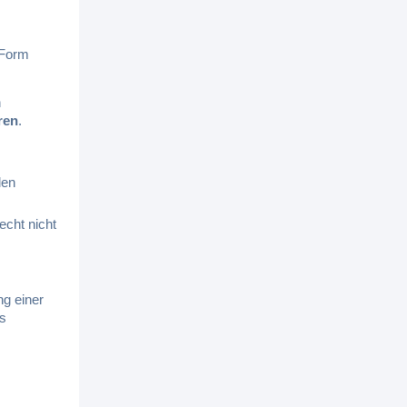
 Form
n
ren
.
len
echt nicht
g einer
es