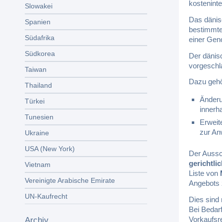
kostenint
Slowakei
Das däni
Spanien
bestimmt
Südafrika
einer Geno
Südkorea
Der dänis
vorgeschla
Taiwan
Dazu gehö
Thailand
Änderu
Türkei
innerh
Tunesien
Erweit
zur A
Ukraine
USA (New York)
Der Aussc
gerichtli
Vietnam
Liste von
Vereinigte Arabische Emirate
Angebots 
UN-Kaufrecht
Dies sind
Bei Bedarf
Vorkaufsr
Archiv