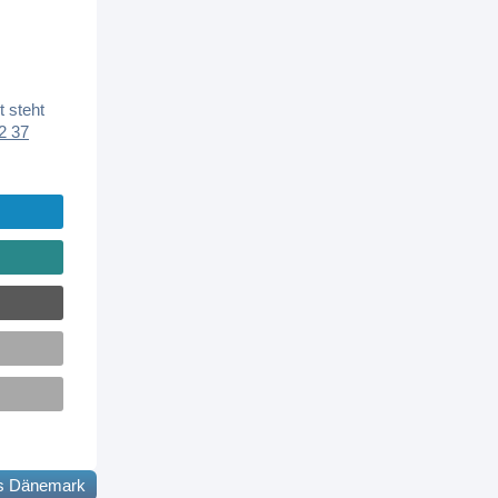
 steht
2 37
s Dänemark