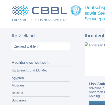
Deutschs
sowie Ste
Servicepa
Ihr Zielland
Ihre deu
Rechtsnews weltweit
Kartellrecht und EU-Recht
Ägypten
Lissi And
Algerien
Advokat, p
Andersen 
Belarus
Kolding
Bulgarien
+