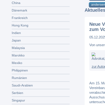
China
andersen
Aktuelle
Dänemark
Frankreich
Neue V
Hong Kong
zum Vo
Indien
05.12.202
Japan
Von unser
Malaysia
Marokko
Advokat,
Mexiko
zur Auto
Philippinen
Rumänien
Am 15. Mai
Saudi-Arabien
Vereinbar
verabschi
Serbien
Ausschuss
Singapur
untersuch