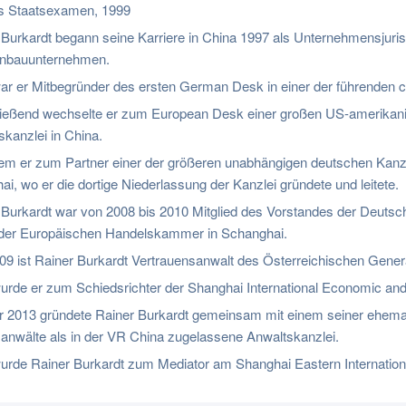
s Staatsexamen, 1999
 Burkardt begann seine Karriere in China 1997 als Unternehmensjuris
nbauunternehmen.
ar er Mitbegründer des ersten German Desk in einer der führenden 
ießend wechselte er zum European Desk einer großen US-amerikanis
skanzlei in China.
m er zum Partner einer der größeren unabhängigen deutschen Kanzl
i, wo er die dortige Niederlassung der Kanzlei gründete und leitete.
 Burkardt war von 2008 bis 2010 Mitglied des Vorstandes der Deuts
der Europäischen Handelskammer in Schanghai.
009 ist Rainer Burkardt Vertrauensanwalt des Österreichischen Gener
urde er zum Schiedsrichter der Shanghai International Economic and
r 2013 gründete Rainer Burkardt gemeinsam mit einem seiner ehemali
anwälte als in der VR China zugelassene Anwaltskanzlei.
urde Rainer Burkardt zum Mediator am Shanghai Eastern Internatio