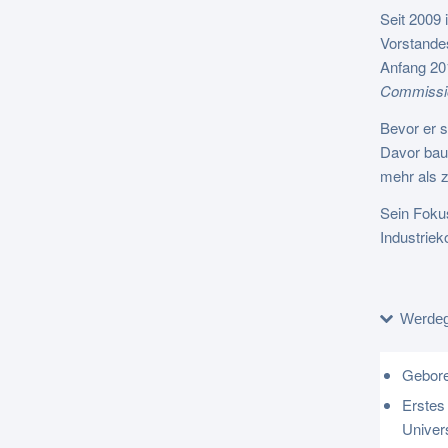
Seit 2009 
Vorstande
Anfang 20
Commissi
Bevor er s
Davor baut
mehr als 
Sein Foku
Industriek
Werde
Gebore
Erstes
Univers