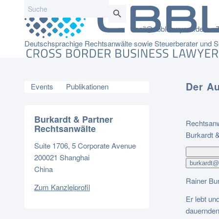
Search
Search Button
for:
mail@cbbl-lawyers.de
Deutschsprachige Rechtsanwälte sowie Steuerberater und Se
Der Au
Events
Publikationen
Burkardt & Partner
Rechtsanw
Rechtsanwälte
Burkardt 
Suite 1706, 5 Corporate Avenue
200021 Shanghai
burkardt@
China
Rainer Bur
Zum Kanzleiprofil
Er lebt un
dauernden 