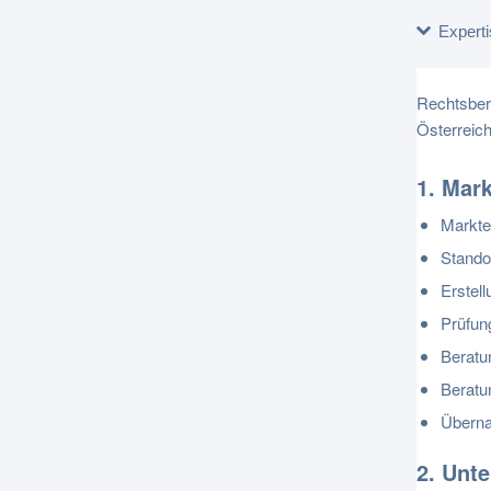
Expert
Rechtsber
Österreich
1. Mar
Marktei
Stando
Erstel
Prüfun
Beratu
Beratu
Überna
2. Unt