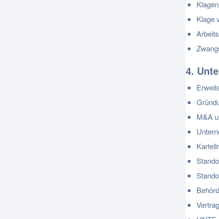
Klagen
Klage 
Arbeits
Zwangs
4. Unt
Erweite
Gründu
M&A un
Untern
Kartell
Stando
Stando
Behörd
Vertra