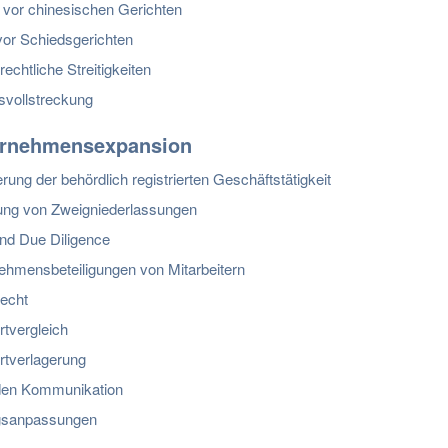
 vor chinesischen Gerichten
vor Schiedsgerichten
rechtliche Streitigkeiten
vollstreckung
ernehmensexpansion
rung der behördlich registrierten Geschäftstätigkeit
ng von Zweigniederlassungen
d Due Diligence
ehmensbeteiligungen von Mitarbeitern
recht
rtvergleich
rtverlagerung
en Kommunikation
gsanpassungen