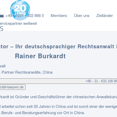
Tel. +49 - 7221 - 922 866 0
Members
Über uns
Zielländer
rvicepartner weltweit
tor – Ihr deutschsprachiger Rechtsanwalt 
Rainer Burkardt
alt
& Partner Rechtsanwälte, China
+86 - 21 - 632 100 8
cbbl-lawyers.de
kardt ist Gründer und Geschäftsführer der chinesischen Anwaltskan
d arbeitet schon seit 30 Jahren in China und ist somit einer der wen
Berufs- und Beratungserfahrung vor Ort in China.