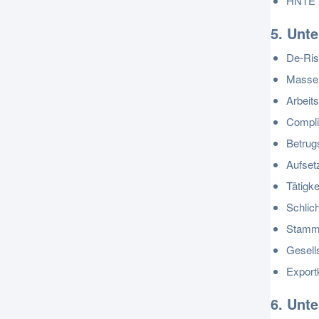
HNTE
5. Unt
De-Ri
Massen
Arbeits
Compli
Betrug
Aufset
Tätigk
Schlich
Stammk
Gesell
Exportk
6. Unt