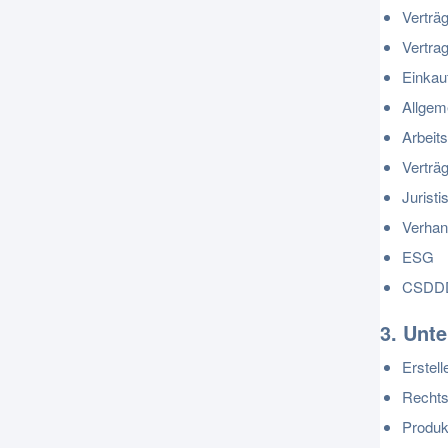
Verträ
Vertra
Einkauf
Allgem
Arbeit
Verträ
Jurist
Verhan
ESG
CSDD
3. Unt
Erstel
Rechts
Produk