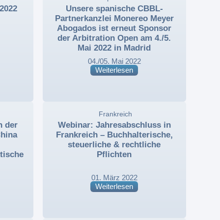
2022
Unsere spanische CBBL-
Partnerkanzlei Monereo Meyer
Abogados ist erneut Sponsor
der Arbitration Open am 4./5.
Mai 2022 in Madrid
04./05. Mai 2022
Weiterlesen
,
Frankreich
,
n der
Webinar: Jahresabschluss in
China
Frankreich – Buchhalterische,
steuerliche & rechtliche
tische
Pflichten
01. März 2022
Weiterlesen