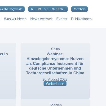
@cbbl-lawyers.de
Tel. +49 - 7221 - 922 866 0
Members
n
Was wir bieten
News weltweit
Events
Publikationen
,
China
,
s in
Webinar:
Hinweisgebersysteme: Nutzen
als Compliance-Instrument für
deutsche Unternehmen und
Tochtergesellschaften in China
30. August 2022
Weiterlesen
,
Spanien
,