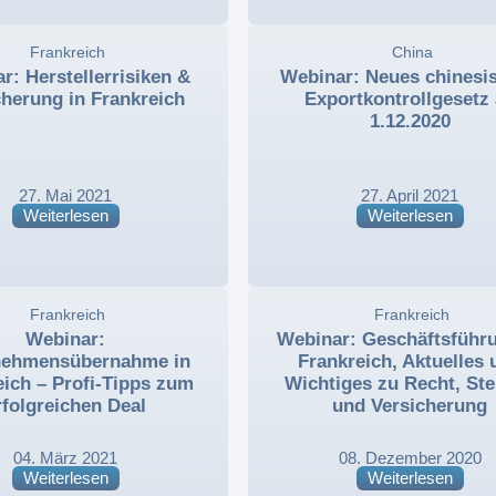
,
Frankreich
,
,
China
,
r: Herstellerrisiken &
Webinar: Neues chinesi
cherung in Frankreich
Exportkontrollgesetz
1.12.2020
27. Mai 2021
27. April 2021
Weiterlesen
Weiterlesen
,
Frankreich
,
,
Frankreich
,
Webinar:
Webinar: Geschäftsführu
nehmensübernahme in
Frankreich, Aktuelles 
eich – Profi-Tipps zum
Wichtiges zu Recht, St
rfolgreichen Deal
und Versicherung
04. März 2021
08. Dezember 2020
Weiterlesen
Weiterlesen