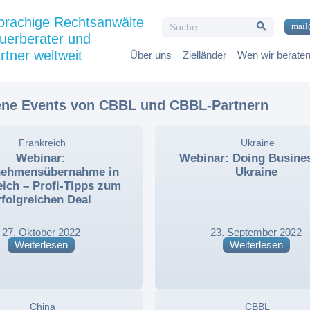
Search Button
prachige Rechtsanwälte
Search
mail
for:
uerberater und
rtner weltweit
Über uns
Zielländer
Wen wir berate
ne Events von CBBL und CBBL-Partnern
,
Frankreich
,
,
Ukraine
,
Webinar:
Webinar: Doing Busines
nehmensübernahme in
Ukraine
eich – Profi-Tipps zum
rfolgreichen Deal
27. Oktober 2022
23. September 2022
Weiterlesen
Weiterlesen
,
China
,
,
CBBL
,