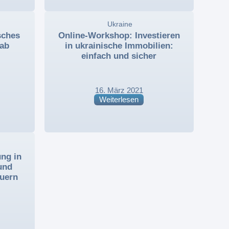
,
Ukraine
,
sches
Online-Workshop: Investieren
 ab
in ukrainische Immobilien:
einfach und sicher
16. März 2021
Weiterlesen
ng in
und
euern