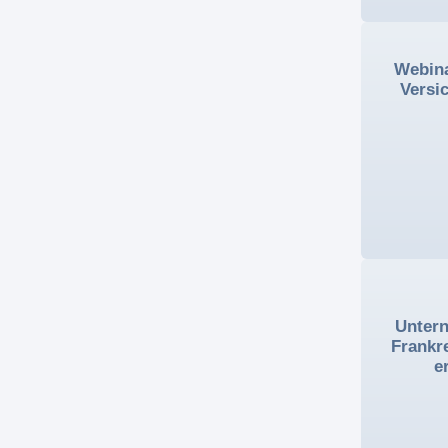
Webina
Versi
Unter
Frankr
e