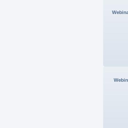
Webina
Webin