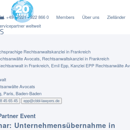
Tel. +49 - 7221 - 922 866 0
Members
Über uns
Zielländer
rvicepartner weltweit
chsprachige Rechtsanwaltskanzlei in Frankreich
alt
sanwälte Avocats
g, Paris, Baden-Baden
88 45 65 45
epp@cbbl-lawyers.de
artner Event
nar: Unternehmensübernahme in