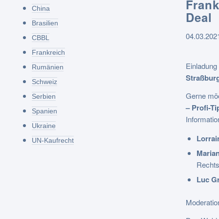
Frank
China
Deal
Brasilien
04.03.202
CBBL
Frankreich
Einladung
Rumänien
Straßbur
Schweiz
Gerne möc
Serbien
– Profi-T
Spanien
Informatio
Ukraine
Lorra
UN-Kaufrecht
Maria
Rechts
Luc G
Moderatio