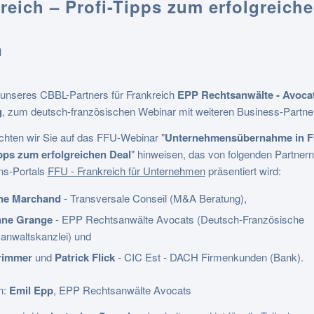
reich – Profi-Tipps zum erfolgreich
1
 unseres CBBL-Partners für Frankreich
EPP Rechtsanwälte - Avoca
g
, zum deutsch-französischen Webinar mit weiteren Business-Partne
hten wir Sie auf das FFU-Webinar "
Unternehmensübernahme in F
ipps zum erfolgreichen Deal
" hinweisen, das von folgenden Partner
ns-Portals
FFU - Frankreich für Unternehmen
präsentiert wird:
ine Marchand
- Transversale Conseil (M&A Beratung),
nne Grange
- EPP Rechtsanwälte Avocats (Deutsch-Französische
anwaltskanzlei) und
rimmer
und
Patrick Flick
- CIC Est - DACH Firmenkunden (Bank).
n:
Emil Epp
, EPP Rechtsanwälte Avocats