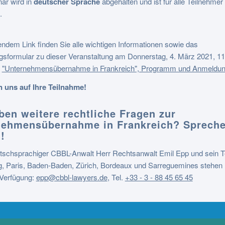
ar wird in
deutscher Sprache
abgehalten und ist für alle Teilnehmer
.
endem Link finden Sie alle wichtigen Informationen sowie das
sformular zu dieser Veranstaltung am Donnerstag, 4. März 2021, 11
:
"Unternehmensübernahme in Frankreich", Programm und Anmeldu
n uns auf Ihre Teilnahme!
ben weitere rechtliche Fragen zur
nehmensübernahme in Frankreich? Spreche
!
tschsprachiger CBBL-Anwalt Herr Rechtsanwalt Emil Epp und sein 
g, Paris, Baden-Baden, Zürich, Bordeaux und Sarreguemines stehen 
 Verfügung:
epp@cbbl-lawyers.de
,
Tel.
+33 - 3 - 88 45 65 45