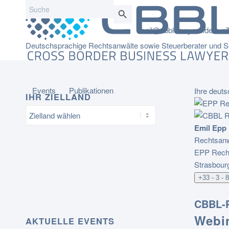
Search
Search Button
for:
mail@cbbl-lawyers.de
Deutschsprachige Rechtsanwälte sowie Steuerberater und Se
Events
Publikationen
Ihre deuts
IHR ZIELLAND
Emil Epp
Rechtsanw
EPP Recht
Strasbour
+33 - 3 - 
CBBL-P
Webi
AKTUELLE EVENTS