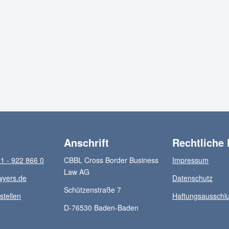
Anschrift
Rechtliche
1 - 922 866 0
CBBL Cross Border Business
Impressum
Law AG
wyers.de
Datenschutz
Schützenstraße 7
stellen
Haftungsausschl
D-76530 Baden-Baden