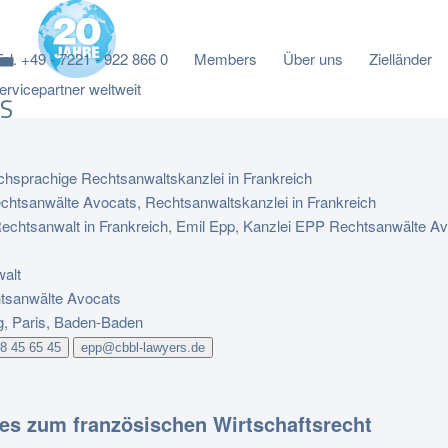
Tel. +49 - 7221 - 922 866 0
Members
Über uns
Zielländer
rvicepartner weltweit
chsprachige Rechtsanwaltskanzlei in Frankreich
alt
sanwälte Avocats
g, Paris, Baden-Baden
88 45 65 45
epp@cbbl-lawyers.de
les zum französischen Wirtschaftsrecht