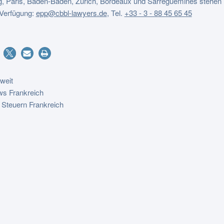
g, Paris, Baden-Baden, Zürich, Bordeaux und Sarreguemines stehen 
 Verfügung:
epp@cbbl-lawyers.de
,
Tel.
+33 - 3 - 88 45 65 45
weit
s Frankreich
 Steuern Frankreich