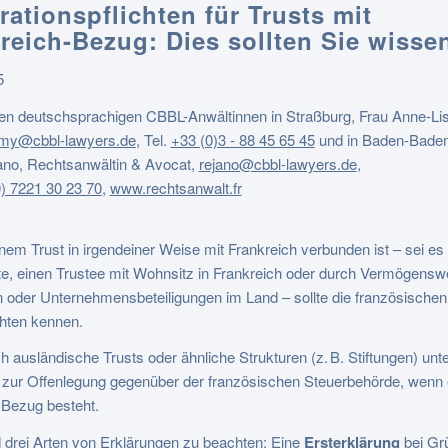
rationspflichten für Trusts mit
reich-Bezug: Dies sollten Sie wisse
5
en deutschsprachigen CBBL-Anwältinnen in Straßburg, Frau Anne-Li
amy@cbbl-lawyers.de
,
Tel.
+33 (0)3 - 88 45 65 45
und in Baden-Baden
ano, Rechtsanwältin & Avocat,
rejano@cbbl-lawyers.de
,
) 7221 30 23 70
,
www.rechtsanwalt.fr
nem Trust in irgendeiner Weise mit Frankreich verbunden ist – sei es
e, einen Trustee mit Wohnsitz in Frankreich oder durch Vermögensw
 oder Unternehmensbeteiligungen im Land – sollte die französischen
chten kennen.
 ausländische Trusts oder ähnliche Strukturen (z. B. Stiftungen) unte
t zur Offenlegung gegenüber der französischen Steuerbehörde, wenn 
 Bezug besteht.
 drei Arten von Erklärungen zu beachten: Eine
Ersterklärung
bei Gr