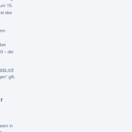
um 15.
el des
dem
bei
ß – die
sts mit
n“ gilt,
ür
Team in