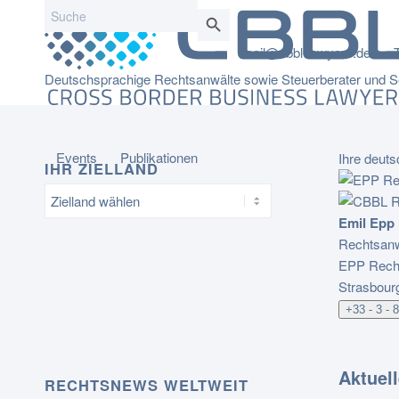
Search
Search Button
for:
mail@cbbl-lawyers.de
Deutschsprachige Rechtsanwälte sowie Steuerberater und Se
Events
Publikationen
Ihre deuts
IHR ZIELLAND
Emil Epp
Rechtsanw
EPP Recht
Strasbour
+33 - 3 - 
Aktuel
RECHTSNEWS WELTWEIT