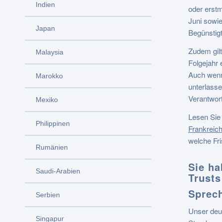
Indien
oder erst
Juni sowi
Japan
Begünstig
Zudem gilt
Malaysia
Folgejahr e
Auch wenn 
Marokko
unterlass
Verantwort
Mexiko
Lesen Sie 
Philippinen
Frankreic
welche Fri
Rumänien
Sie h
Saudi-Arabien
Trusts
Sprech
Serbien
Unser deu
Singapur