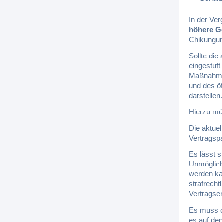
In der Ve
höhere G
Chikungun
Sollte die
eingestuft
Maßnahmen
und des ö
darstellen.
Hierzu mü
Die aktuel
Vertragspa
Es lässt 
Unmöglichk
werden ka
strafrecht
Vertragser
Es muss d
es auf de