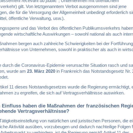
blissement recevant du public
“; Unternehmen mit öffentlichem
verkehr) gilt. Von letztgenanntem Verbot ausgenommen sind jene
gen, die für die Versorgung der Allgemeinheit unbedingt erforderlich s
tel, öffentliche Verwaltung, usw.).
ngssperre und das Verbot des öffentlichen Publikumsverkehrs haben f
ende wirtschaftliche Auswirkungen – sowohl national als auch intern
nahmen bergen auch zahlreiche Schwierigkeiten bei der Fortführung
rhältnisse von Unternehmen, sowohl in praktischer als auch in wirtsc
e durch die Coronavirus-Epidemie verursachte Situation rasch und s
ren, wurde am
23. März 2020
in Frankreich das Notstandsgesetz Nr.
edet.
ikel 11 dieses Notstandsgesetzes wurde die Regierung ermächtigt, 
hmen zu ergreifen, die sich auf Vertragsverhältnisse auswirken.
 Einfluss haben die Maßnahmen der französischen Regi
ehende Vertragsverhältnisse?
ätigkeitseinstellung von natürlichen und juristischen Personen, die e
liche Aktivität ausüben, vorzubeugen und dadurch nachteilige Folgen 
Arbeitsmarkt zu verhindern, ist die Regierung gemäß Artikel 11 des