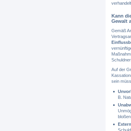
verhandel
Kann die
Gewalt 
Gemäß Art
Vertragsa
Einflussb
vernünfti
Maßnah
Schuldne
Auf der G
Kassation
sein müss
Unvor
B. Nat
Unabw
Unmögl
bloßen
Extern
Schuld