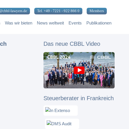
@cbbl-lawyers.de
Tel. +49 - 7221 - 922 866 0
Members
n
Was wir bieten
News weltweit
Events
Publikationen
ich
Das neue CBBL Video
Steuerberater in Frankreich