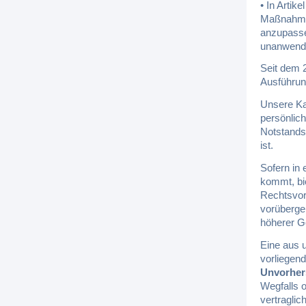
• In Artik
Maßnahmen
anzupasse
unanwendb
Seit dem 
Ausführun
Unsere Kan
persönlic
Notstands
ist.
Sofern in
kommt, bi
Rechtsvors
vorüberge
höherer G
Eine aus u
vorliegen
Unvorher
Wegfalls o
vertragli