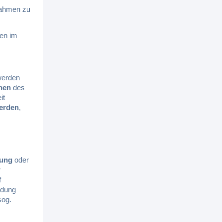
nahmen zu
len im
 werden
onen
des
it
erden
,
ung
oder
r
f
ndung
sog.