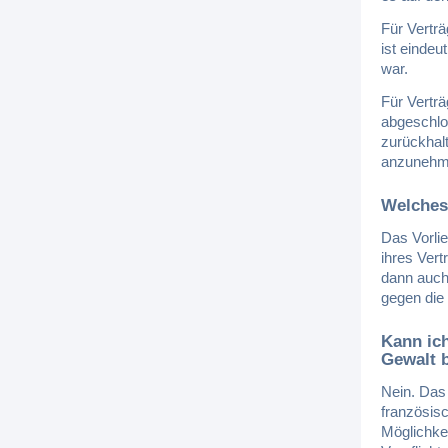
Für Verträ
ist einde
war.
Für Vertr
abgeschlo
zurückhalt
anzunehm
Welches 
Das Vorli
ihres Vert
dann auch
gegen die
Kann ich
Gewalt 
Nein. Das
französisc
Möglichkei