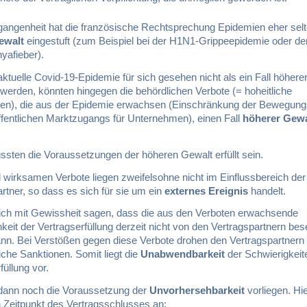
rgangenheit hat die französische Rechtsprechung Epidemien eher selt
ewalt
eingestuft (zum Beispiel bei der H1N1-Grippeepidemie oder d
yafieber).
 aktuelle Covid-19-Epidemie für sich gesehen nicht als ein Fall höhere
 werden, könnten hingegen die behördlichen Verbote (= hoheitliche
), die aus der Epidemie erwachsen (Einschränkung der Bewegungsf
ffentlichen Marktzugangs für Unternehmen), einen Fall
höherer Gewa
ssten die Voraussetzungen der höheren Gewalt erfüllt sein.
l wirksamen Verbote liegen zweifelsohne nicht im Einflussbereich der
rtner, so dass es sich für sie um ein
externes Ereignis
handelt.
sich mit Gewissheit sagen, dass die aus den Verboten erwachsende
eit der Vertragserfüllung derzeit nicht von den Vertragspartnern bese
nn. Bei Verstößen gegen diese Verbote drohen den Vertragspartnern
liche Sanktionen. Somit liegt die
Unabwendbarkeit
der Schwierigkeit
füllung vor.
ann noch die Voraussetzung der
Unvorhersehbarkeit
vorliegen. H
n Zeitpunkt des Vertragsschlusses an: