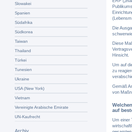
ERP („
éta
Slowakei
Publikums
Einrichtun
Spanien
(Lebensmit
Südafrika
Die Ausga
Südkorea
schwerwieg
Taiwan
Diese Maß
Vertragsve
Thailand
Hinsicht.
Türkei
Um auf di
Tunesien
zu reagie
verabschi
Ukraine
Gemäß Art
USA (New York)
von Maßna
Vietnam
Welchen
Vereinigte Arabische Emirate
auf best
UN-Kaufrecht
Um einer T
wirtschaft
Archiv
gesamten 