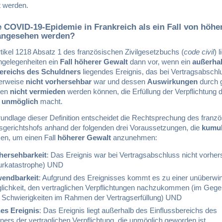
t werden.
 COVID-19-Epidemie in Frankreich als ein Fall von höhe
angesehen werden?
ikel 1218 Absatz 1 des französischen Zivilgesetzbuchs (
code civil
) l
ngelegenheiten ein
Fall höherer Gewalt
dann vor, wenn ein
außerha
ereichs des Schuldners
liegendes Ereignis, das bei Vertragsabschl
gerweise
nicht vorhersehbar
war und dessen
Auswirkungen
durch 
men
nicht vermieden
werden können, die Erfüllung der Verpflichtung 
r
unmöglich
macht.
rundlage dieser Definition entscheidet die Rechtsprechung des franz
sgerichtshofs anhand der folgenden drei Voraussetzungen, die
kumul
en, um einen Fall
höherer Gewalt
anzunehmen:
hersehbarkeit
: Das Ereignis war bei Vertragsabschluss nicht vorher
urkatastrophe) UND
endbarkeit
: Aufgrund des Ereignisses kommt es zu einer unüberwi
ichkeit, den vertraglichen Verpflichtungen nachzukommen (im Gege
 Schwierigkeiten im Rahmen der Vertragserfüllung) UND
es Ereignis
: Das Ereignis liegt außerhalb des Einflussbereichs des
ners der vertraglichen Verpflichtung, die unmöglich geworden ist.