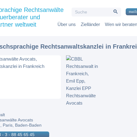
Search Button
prachige Rechtsanwälte
Search
mail
for:
uerberater und
rtner weltweit
Über uns
Zielländer
Wen wir berate
tschsprachige Rechtsanwaltskanzlei in Frankre
alt
sanwälte Avocats
, Paris, Baden-Baden
 - 3 - 88 45 65 45