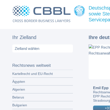
Deutschs
sowie Ste
Servicepa
Ihr Zielland
Ihre deu
Rechtsnews weltweit
Kartellrecht und EU-Recht
Ägypten
Emil Epp
Algerien
Rechtsanw
EPP Recht
Belarus
Strasbourg
Bulgarien
+33