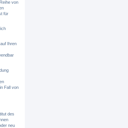
 Reihe von
en
t für
ich
auf Ihren
wendbar
ndung
gen
n Fall von
itut des
önnen
oder neu