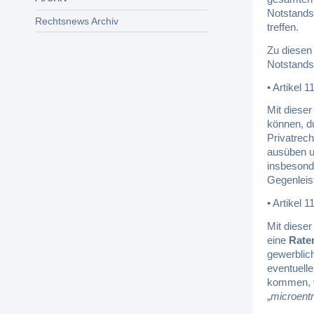
Notstands
Rechtsnews Archiv
treffen.
Zu diesen
Notstands
• Artikel 1
Mit dieser
können, d
Privatrech
ausüben u
insbesonde
Gegenleis
• Artikel 1
Mit diese
eine
Rate
gewerblic
eventuell
kommen, v
„
microentr