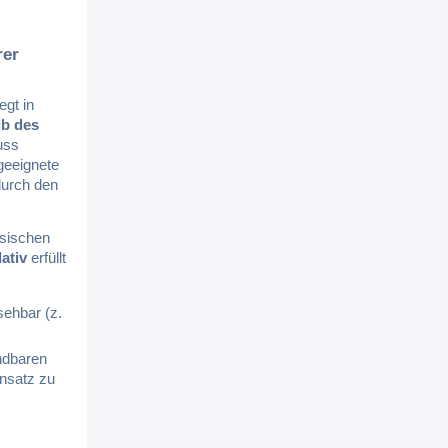
rer
iegt in
lb des
uss
geeignete
durch den
ösischen
ativ
erfüllt
sehbar (z.
ndbaren
nsatz zu