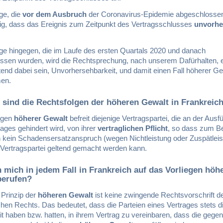
ge, die
vor dem Ausbruch
der Coronavirus-Epidemie abgeschlosse
utig, dass das Ereignis zum Zeitpunkt des Vertragsschlusses
unvorhe
äge hingegen, die im Laufe des ersten Quartals 2020 und danach
ssen wurden, wird die Rechtsprechung, nach unserem Dafürhalten, 
end dabei sein, Unvorhersehbarkeit, und damit einen Fall höherer Ge
en.
sind die Rechtsfolgen der höheren Gewalt in Frankreic
egen
höherer Gewalt
befreit diejenige Vertragspartei, die an der Ausf
rages gehindert wird, von ihrer
vertraglichen Pflicht
, so dass zum Be
 kein Schadensersatzanspruch (wegen Nichtleistung oder Zuspätleis
 Vertragspartei geltend gemacht werden kann.
 mich in jedem Fall in Frankreich auf das Vorliegen höh
berufen?
 Prinzip der
höheren Gewalt
ist keine zwingende Rechtsvorschrift d
hen Rechts. Das bedeutet, dass die Parteien eines Vertrages stets d
t haben bzw. hatten, in ihrem Vertrag zu vereinbaren, dass die gegen