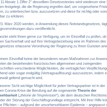
el 11 Absatz 1 Ziffer 2° desselben Gesetzestextes wird wiederum eine
 festgelegt, die die Regierung ergreifen darf, um vorgesehene Frist
n, zu unterbrechen bzw. auszusetzen und diese für nichtig oder sons
ar zu erklären.
23. März 2020 werden, in Anwendung dieses Notstandsgesetzes, tägl
gsverordnungen dazu veröffentlicht.
zlei steht Ihnen gerne zur Verfügung, um im Einzelfall zu prüfen, ob 
hen Sachverhalt und auf Ihre Vertragsbeziehung eine im Rahmen des
gesetzes erlassene Verordnung der Regierung zu Ihren Gunsten an
 einem Einzelfall keine der besonderen neuen Maßnahmen zur Anwe
eten die bestehenden französischen allgemeinen und zwingenden
chriften verschiedene Möglichkeiten, die vertraglichen Verpflichtun
hend oder sogar endgültig (Vertragsauflösung) auszusetzen, indem ei
ewalt geltend gemacht wird.
nserer Sicht wichtige Möglichkeit für jeden Vertragspartner ist in der
den Corona-Krise die Berufung auf die sogenannte
Theorie der
sehbarkeit
(„
théorie de l’imprévision
“), die dem deutschen Rechtsinst
der der Störung der Geschäftsgrundlage entspricht. Mit ihrer Hilfe k
che Pflichten – aufgrund der unvorhersehbaren Epidemie – angepasst 