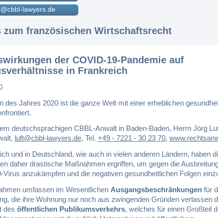
@cbbl-lawyers.de
s zum französischen Wirtschaftsrecht
swirkungen der COVID-19-Pandemie auf
gsverhältnisse in Frankreich
0
n des Jahres 2020 ist die ganze Welt mit einer erheblichen gesundhei
nfrontiert.
em deutschsprachigen CBBL-Anwalt in Baden-Baden, Herrn Jörg Luf
walt,
luft@cbbl-lawyers.de
,
Tel.
+49 - 7221 - 30 23 70
,
www.rechtsanwa
ich und in Deutschland, wie auch in vielen anderen Ländern, haben d
en daher drastische Maßnahmen ergriffen, um gegen die Ausbreitun
Virus anzukämpfen und die negativen gesundheitlichen Folgen ei
ahmen umfassen im Wesentlichen
Ausgangsbeschränkungen
für d
ng, die ihre Wohnung nur noch aus zwingenden Gründen verlassen d
t des
öffentlichen Publikumsverkehrs
, welches für einen Großteil d