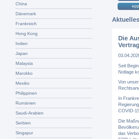
China
epp
Dänemark
Aktuelle
Frankreich
Hong Kong
Die Au
Indien
Vertra
Japan
03.04.202
Malaysia
Seit Begin
Notlage ko
Marokko
Von unser
Mexiko
Rechtsan
Philippinen
In Frankre
Rumänien
Regierung
COVID-19-
Saudi-Arabien
Die Maßn
Serbien
Bevölkeru
Singapur
das Verbo