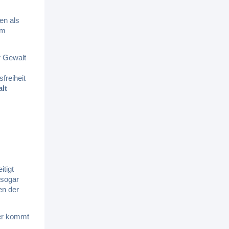
en als
em
r Gewalt
reiheit
lt
itigt
 sogar
en der
ier kommt