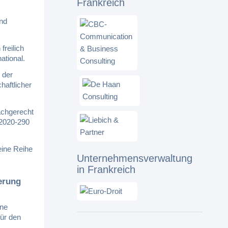
Frankreich
ind
reilich
ational.
 der
haftlicher
achgerecht
 2020-290
eine Reihe
Unternehmensverwaltung
in Frankreich
erung
ine
für den