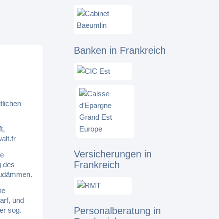
Banken in Frankreich
tlichen
t,
lt.fr
Versicherungen in
ie
Frankreich
g des
nzudämmen.
ie
arf, und
Personalberatung in
er sog.