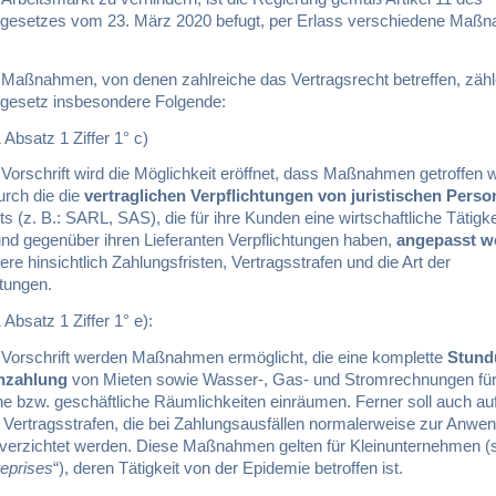
gesetzes vom 23. März 2020 befugt, per Erlass verschiedene Maß
 Maßnahmen, von denen zahlreiche das Vertragsrecht betreffen, zäh
gesetz insbesondere Folgende:
1 Absatz 1 Ziffer 1° c)
 Vorschrift wird die Möglichkeit eröffnet, dass Maßnahmen getroffen
urch die die
vertraglichen Verpflichtungen von juristischen Pers
ts (z. B.: SARL, SAS), die für ihre Kunden eine wirtschaftliche Tätigke
nd gegenüber ihren Lieferanten Verpflichtungen haben,
angepasst w
re hinsichtlich Zahlungsfristen, Vertragsstrafen und die Art der
tungen.
1 Absatz 1 Ziffer 1° e):
r Vorschrift werden Maßnahmen ermöglicht, die eine komplette
Stund
nzahlung
von Mieten sowie Wasser-, Gas- und Stromrechnungen fü
he bzw. geschäftliche Räumlichkeiten einräumen. Ferner soll auch au
e Vertragsstrafen, die bei Zahlungsausfällen normalerweise zur Anwe
erzichtet werden. Diese Maßnahmen gelten für Kleinunternehmen (
eprises
“), deren Tätigkeit von der Epidemie betroffen ist.