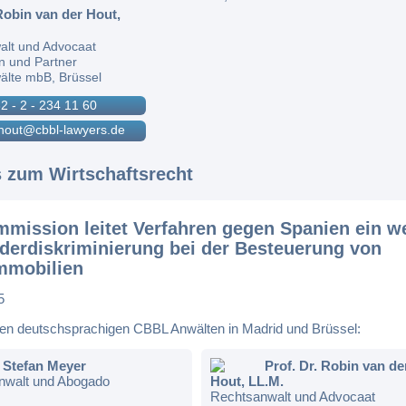
 Robin van der Hout,
alt und Advocaat
n und Partner
älte mbB, Brüssel
2 - 2 - 234 11 60
hout@cbbl-lawyers.de
s zum Wirtschaftsrecht
mission leitet Verfahren gegen Spanien ein w
derdiskriminierung bei der Besteuerung von
mmobilien
5
en deutschsprachigen CBBL Anwälten in Madrid und Brüssel:
Stefan Meyer
Prof. Dr. Robin van de
nwalt und Abogado
Hout, LL.M.
Rechtsanwalt und Advocaat