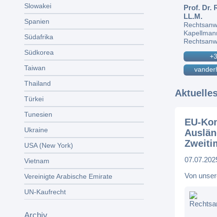
Slowakei
Prof. Dr.
LL.M.
Spanien
Rechtsanw
Kapellman
Südafrika
Rechtsanw
Südkorea
+3
Taiwan
vander
Thailand
Aktuelle
Türkei
Tunesien
EU-Kom
Ukraine
Auslän
Zweiti
USA (New York)
07.07.202
Vietnam
Von unser
Vereinigte Arabische Emirate
UN-Kaufrecht
Rechtsa
Archiv