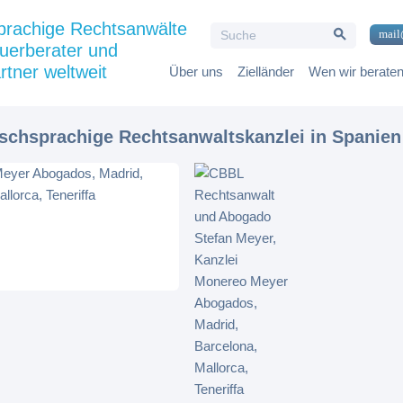
Search Button
prachige Rechtsanwälte
Search
mail
for:
uerberater und
rtner weltweit
Über uns
Zielländer
Wen wir berate
tschsprachige Rechtsanwaltskanzlei in Spanien