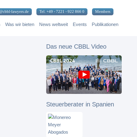
@cbbl-lawyers.de
Tel. +49 - 7221 - 922 866 0
Members
n
Was wir bieten
News weltweit
Events
Publikationen
Das neue CBBL Video
Steuerberater in Spanien