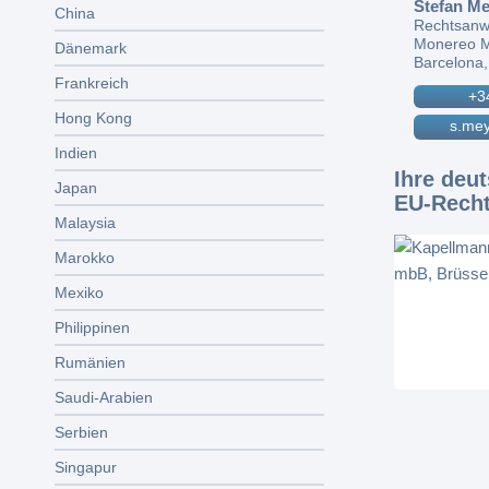
Stefan Me
China
Rechtsanw
Monereo M
Dänemark
Barcelona,
Frankreich
+3
Hong Kong
s.mey
Indien
Ihre deu
Japan
EU-Rech
Malaysia
Marokko
Mexiko
Philippinen
Rumänien
Saudi-Arabien
Serbien
Singapur