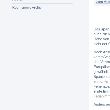
zum Aut
Rechtsnews Archiv
Das
span
auch Nicht
Höhe von 
nicht der 
Nach Ansi
verstoße g
des Vertr
Europäisc
gewöhnlich
Spanien a
entrichte
Ferienapa
erste Imm
Ferienimmo
Anders au