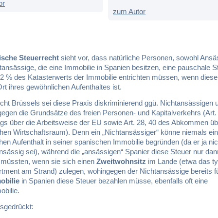
or
zum Autor
ische Steuerrecht
sieht vor, dass natürliche Personen, sowohl Ansä
ansässige, die eine Immobilie in Spanien besitzen, eine pauschale St
2 % des Katasterwerts der Immobilie entrichten müssen, wenn diese
Ort ihres gewöhnlichen Aufenthaltes ist.
cht Brüssels sei diese Praxis diskriminierend ggü. Nichtansässigen 
egen die Grundsätze des freien Personen- und Kapitalverkehrs (Art.
ags über die Arbeitsweise der EU sowie Art. 28, 40 des Abkommen üb
hen Wirtschaftsraum). Denn ein „Nichtansässiger“ könne niemals ei
en Aufenthalt in seiner spanischen Immobilie begründen (da er ja nic
nsässig sei), während die „ansässigen“ Spanier diese Steuer nur dan
n müssten, wenn sie sich einen
Zweitwohnsitz
im Lande (etwa das t
rtment am Strand) zulegen, wohingegen der Nichtansässige bereits f
obilie
in Spanien diese Steuer bezahlen müsse, ebenfalls oft eine
bilie.
sgedrückt: