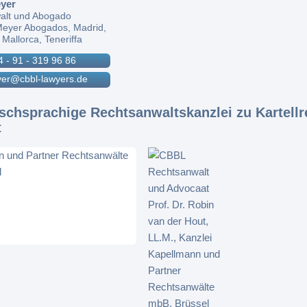
yer
alt und Abogado
eyer Abogados, Madrid,
 Mallorca, Teneriffa
4 - 91 - 319 96 86
er@cbbl-lawyers.de
tschsprachige Rechtsanwaltskanzlei zu Kartellr
t