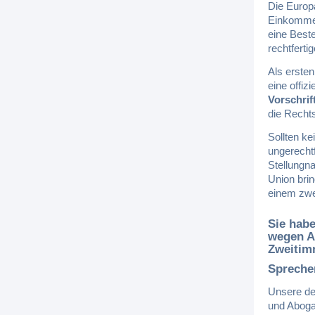
Die Europ
Einkommen
eine Beste
rechtfert
Als ersten
eine offiz
Vorschrif
die Rechts
Sollten ke
ungerecht
Stellungn
Union bri
einem zwe
Sie hab
wegen A
Zweitim
Spreche
Unsere de
und Abog