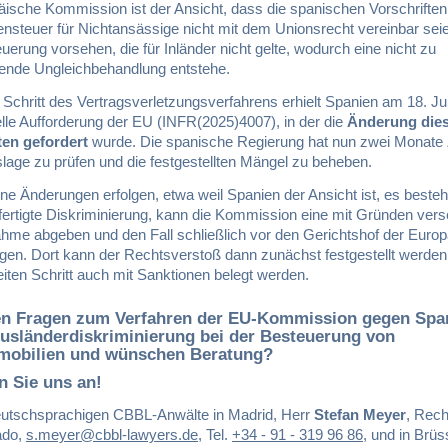
äische Kommission ist der Ansicht, dass die spanischen Vorschriften
steuer für Nichtansässige nicht mit dem Unionsrecht vereinbar seie
uerung vorsehen, die für Inländer nicht gelte, wodurch eine nicht zu
igende Ungleichbehandlung entstehe.
 Schritt des Vertragsverletzungsverfahrens erhielt Spanien am 18. Ju
ielle Aufforderung der EU (INFR(2025)4007), in der die
Änderung die
ten gefordert
wurde. Die spanische Regierung hat nun zwei Monate 
lage zu prüfen und die festgestellten Mängel zu beheben.
ine Änderungen erfolgen, etwa weil Spanien der Ansicht ist, es beste
fertigte Diskriminierung, kann die Kommission eine mit Gründen ver
ahme abgeben und den Fall schließlich vor den Gerichtshof der Euro
ngen. Dort kann der Rechtsverstoß dann zunächst festgestellt werden
iten Schritt auch mit Sanktionen belegt werden.
en Fragen zum Verfahren der EU-Kommission gegen Spa
usländerdiskriminierung bei der Besteuerung von
mobilien und wünschen Beratung?
n Sie uns an!
utschsprachigen CBBL-Anwälte in Madrid, Herr
Stefan Meyer
, Rech
ado,
s.meyer@cbbl-lawyers.de
, Tel.
+34 - 91 - 319 96 86
, und in Brüs