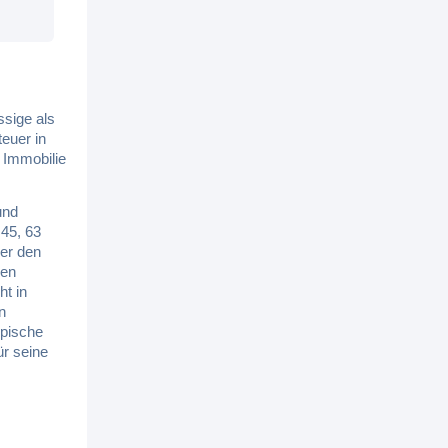
ssige als
euer in
 Immobilie
und
 45, 63
er den
nen
ht in
n
ypische
ür seine