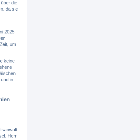
 über die
n, da sie
ni 2025
ser
Zeit, um
he keine
sehene
päischen
 und in
nien
tsanwalt
sel, Herr