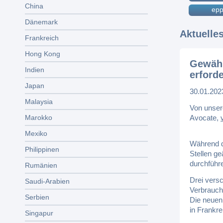
China
epp
Dänemark
Aktuelle
Frankreich
Hong Kong
Gewähr
Indien
erforde
Japan
30.01.202
Malaysia
Von unser
Avocate,
Marokko
Mexiko
Während d
Philippinen
Stellen g
durchführe
Rumänien
Drei vers
Saudi-Arabien
Verbrauch
Serbien
Die neuen 
in Frankr
Singapur