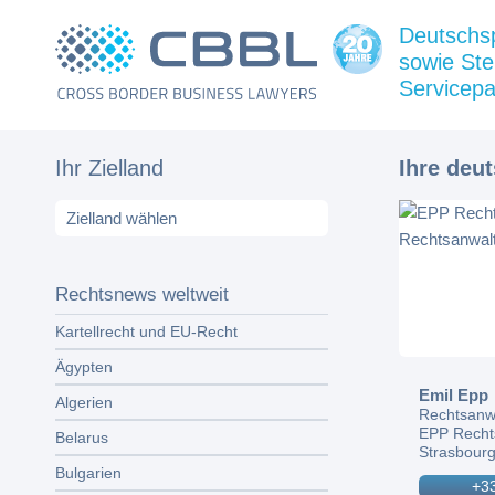
Deutschs
sowie Ste
Servicepa
Ihr Zielland
Ihre deu
Rechtsnews weltweit
Kartellrecht und EU-Recht
Ägypten
Emil Epp
Algerien
Rechtsanw
EPP Recht
Belarus
Strasbourg
Bulgarien
+33