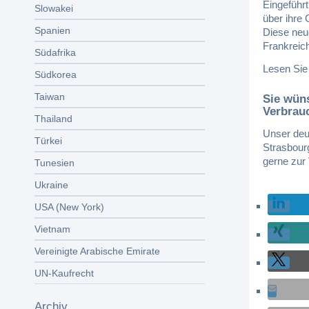
Eingeführt
Slowakei
über ihre
Spanien
Diese neu
Frankreich
Südafrika
Lesen Si
Südkorea
Taiwan
Sie wün
Verbrauc
Thailand
Unser deu
Türkei
Strasbour
gerne zur
Tunesien
Ukraine
USA (New York)
Vietnam
Vereinigte Arabische Emirate
UN-Kaufrecht
Archiv