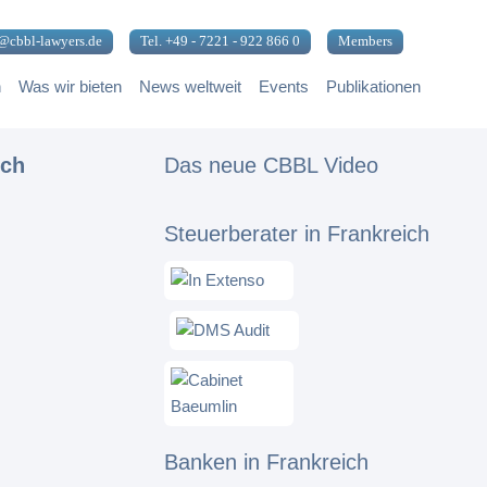
@cbbl-lawyers.de
Tel. +49 - 7221 - 922 866 0
Members
n
Was wir bieten
News weltweit
Events
Publikationen
ich
Das neue CBBL Video
Steuerberater in Frankreich
Banken in Frankreich