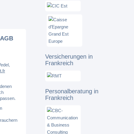
r AGB
Versicherungen in
Frankreich
edel,
.fr
edenen
Personalberatung in
ch
Frankreich
npassen.
um
rauchern