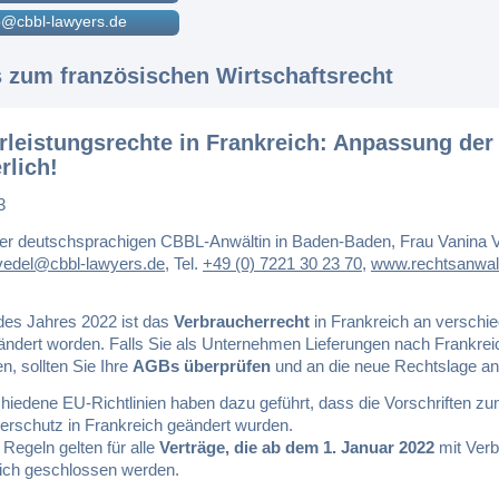
@cbbl-lawyers.de
s zum französischen Wirtschaftsrecht
leistungsrechte in Frankreich: Anpassung de
rlich!
3
er deutschsprachigen CBBL-Anwältin in Baden-Baden, Frau Vanina V
vedel@cbbl-lawyers.de
,
Tel.
+49 (0) 7221 30 23 70
,
www.rechtsanwalt
es Jahres 2022 ist das
Verbraucherrecht
in Frankreich an verschi
eändert worden. Falls Sie als Unternehmen Lieferungen nach Frankrei
n, sollten Sie Ihre
AGBs überprüfen
und an die neue Rechtslage a
chiedene EU-Richtlinien haben dazu geführt, dass die Vorschriften z
erschutz in Frankreich geändert wurden.
Regeln gelten für alle
Verträge, die ab dem 1. Januar 2022
mit Verb
eich geschlossen werden.