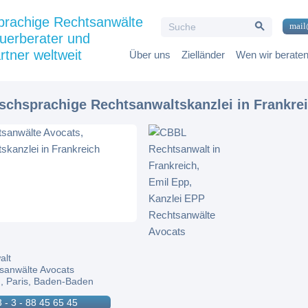
Search Button
prachige Rechtsanwälte
Search
mail
for:
uerberater und
rtner weltweit
Über uns
Zielländer
Wen wir berate
tschsprachige Rechtsanwaltskanzlei in Frankre
alt
sanwälte Avocats
, Paris, Baden-Baden
 - 3 - 88 45 65 45