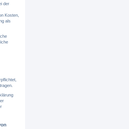
ei der
on Kosten,
ng als
iche
liche
flichtet,
tragen.
klärung
er
r
von