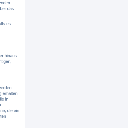
senden
über das
lls es
n
er hinaus
htigen,
werden,
 erhalten,
ie in
n
e, die ein
lten