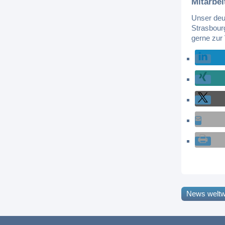
Mitarbei
Unser deu
Strasbour
gerne zur
News weltw