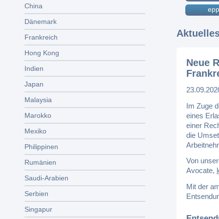
China
epp
Dänemark
Aktuelle
Frankreich
Hong Kong
Neue R
Indien
Frankr
Japan
23.09.202
Malaysia
Im Zuge d
eines Erl
Marokko
einer Rec
Mexiko
die Umset
Arbeitneh
Philippinen
Von unser
Rumänien
Avocate,
Saudi-Arabien
Mit der am
Serbien
Entsendun
Singapur
Entsend