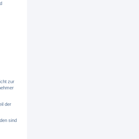
d
icht zur
tnehmer
il der
den sind