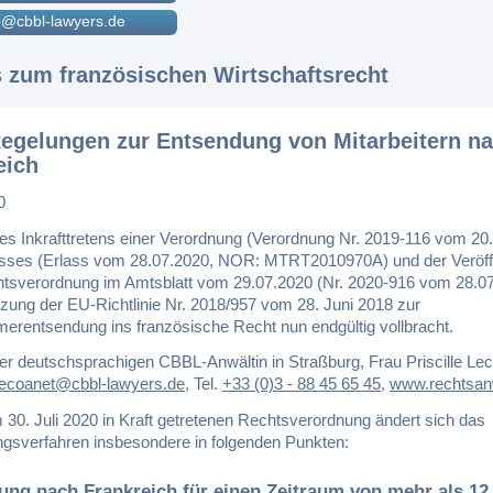
@cbbl-lawyers.de
s zum französischen Wirtschaftsrecht
egelungen zur Entsendung von Mitarbeitern n
eich
0
es Inkrafttretens einer Verordnung (Verordnung Nr. 2019-116 vom 20.
asses (Erlass vom 28.07.2020, NOR: MTRT2010970A) und der Veröff
htsverordnung im Amtsblatt vom 29.07.2020 (Nr. 2020-916 vom 28.07
zung der EU-Richtlinie Nr. 2018/957 vom 28. Juni 2018 zur
merentsendung ins französische Recht nun endgültig vollbracht.
er deutschsprachigen CBBL-Anwältin in Straßburg, Frau Priscille Lec
lecoanet@cbbl-lawyers.de
,
Tel.
+33 (0)3 - 88 45 65 45
,
www.rechtsanw
 30. Juli 2020 in Kraft getretenen Rechtsverordnung ändert sich das
gsverfahren insbesondere in folgenden Punkten:
ung nach Frankreich für einen Zeitraum von mehr als 12