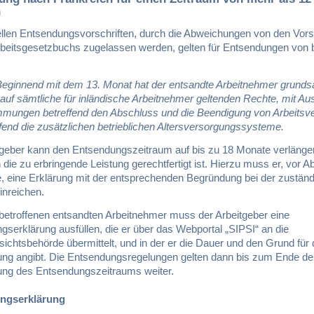
n
ellen Entsendungsvorschriften, durch die Abweichungen von den Vors
Arbeitsgesetzbuchs zugelassen werden, gelten für Entsendungen von 
Beginnend mit dem 13. Monat hat der entsandte Arbeitnehmer grundsä
auf sämtliche für inländische Arbeitnehmer geltenden Rechte, mit A
mmungen betreffend den Abschluss und die Beendigung von Arbeitsv
fend die zusätzlichen betrieblichen Altersversorgungssysteme.
tgeber kann den Entsendungszeitraum auf bis zu 18 Monate verlänge
 die zu erbringende Leistung gerechtfertigt ist. Hierzu muss er, vor Ab
, eine Erklärung mit der entsprechenden Begründung bei der zustän
inreichen.
 betroffenen entsandten Arbeitnehmer muss der Arbeitgeber eine
serklärung ausfüllen, die er über das Webportal „SIPSI“ an die
sichtsbehörde übermittelt, und in der er die Dauer und den Grund für 
ung angibt. Die Entsendungsregelungen gelten dann bis zum Ende de
ung des Entsendungszeitraums weiter.
ngserklärung