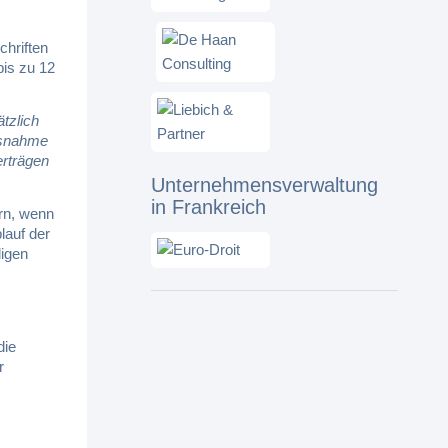
chriften
bis zu 12
tzlich
usnahme
erträgen
Unternehmensverwaltung
in Frankreich
rn, wenn
lauf der
digen
die
r