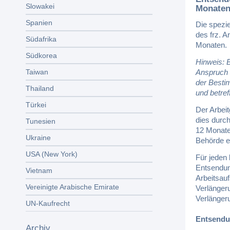
Slowakei
Monate
Spanien
Die spezi
des frz. 
Südafrika
Monaten.
Südkorea
Hinweis: 
Taiwan
Anspruch 
der Besti
Thailand
und betref
Türkei
Der Arbei
dies durch
Tunesien
12 Monate
Ukraine
Behörde e
USA (New York)
Für jeden
Entsendung
Vietnam
Arbeitsauf
Vereinigte Arabische Emirate
Verlänger
Verlänger
UN-Kaufrecht
Entsendu
Archiv