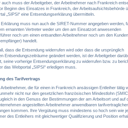
r auch muss der Arbeitgeber, der Arbeitnehmer nach Frankreich ent
or Beginn des Einsatzes in Frankreich, der Arbeitsaufsichtsbehörde 
rtal „SIPSI“ eine Entsendungserklärung übermitteln.
r Erklärung muss nun auch die SIRET-Nummer angegeben werden, fa
dem ernannten Vertreter weder um den am Einsatzort anwesenden
führer noch um einen entsandten Arbeitnehmer noch um den Kunde
sempfänger) handelt.
ll, dass die Entsendung widerrufen wird oder dass die ursprünglich
ten Entsendungszeiträume geändert werden, ist der Arbeitgeber darüb
et, seine vorherige Entsendungserklärung zu widerrufen bzw. zu beric
er das Webportal „SIPSI“ erledigen muss.
g des Tarifvertrags
Arbeitnehmer, die für einen in Frankreich ansässigen Entleiher tätig 
nmehr nicht nur den gesetzlichen französischen Mindestlohn (SMIC)
ugleich in den Genuss der Bestimmungen der am Arbeitsort und auf d
ternehmen angestellten Arbeitnehmer anwendbaren tarifvertragliche
ungen kommen. Ihre Vergütung muss mindestens so hoch sein wie jen
er des Entleihers mit gleichwertiger Qualifizierung und Position erha