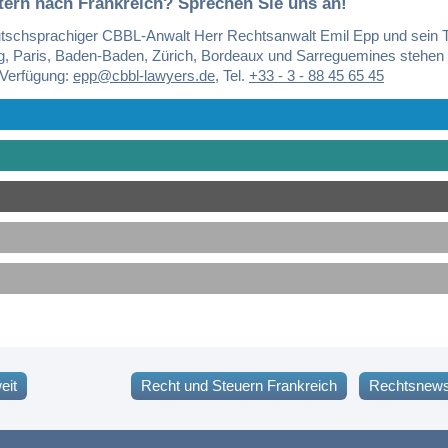
tern nach Frankreich? Sprechen Sie uns an!
tschsprachiger CBBL-Anwalt Herr Rechtsanwalt Emil Epp und sein 
g, Paris, Baden-Baden, Zürich, Bordeaux und Sarreguemines stehen
 Verfügung:
epp@cbbl-lawyers.de
,
Tel.
+33 - 3 - 88 45 65 45
eit
Recht und Steuern Frankreich
Rechtsnews