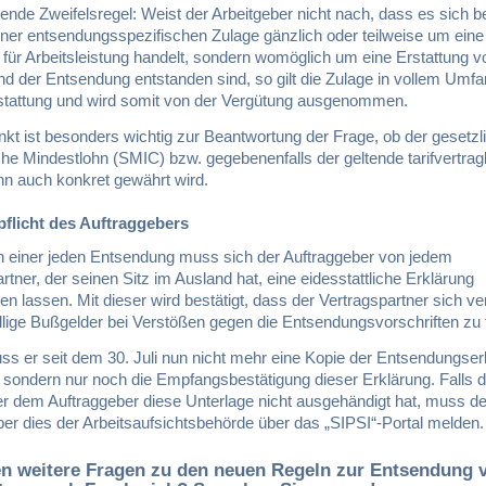
lgende Zweifelsregel: Weist der Arbeitgeber nicht nach, dass es sich b
iner entsendungsspezifischen Zulage gänzlich oder teilweise um eine
für Arbeitsleistung handelt, sondern womöglich um eine Erstattung v
nd der Entsendung entstanden sind, so gilt die Zulage in vollem Umfa
tattung und wird somit von der Vergütung ausgenommen.
kt ist besonders wichtig zur Beantwortung der Frage, ob der gesetzl
he Mindestlohn (SMIC) bzw. gegebenenfalls der geltende tarifvertrag
hn auch konkret gewährt wird.
pflicht des Auftraggebers
n einer jeden Entsendung muss sich der Auftraggeber von jedem
rtner, der seinen Sitz im Ausland hat, eine eidesstattliche Erklärung
n lassen. Mit dieser wird bestätigt, dass der Vertragspartner sich verp
llige Bußgelder bei Verstößen gegen die Entsendungsvorschriften zu 
ss er seit dem 30. Juli nun nicht mehr eine Kopie der Entsendungser
 sondern nur noch die Empfangsbestätigung dieser Erklärung. Falls d
er dem Auftraggeber diese Unterlage nicht ausgehändigt hat, muss de
er dies der Arbeitsaufsichtsbehörde über das „SIPSI“-Portal melden.
en weitere Fragen zu den neuen Regeln zur Entsendung 