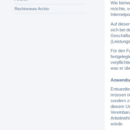
Wie bishe
möchte, v
Rechtsnews Archiv
Internetpo
Auf diese
sich bei 
Geschäfts
(Leistung
Für den Fa
festgeleg
verpflicht
was er üb
Anwendun
Entsandte 
müssen nu
sondern z
diesem Un
Vereinbar
Arbeitnehm
würde.