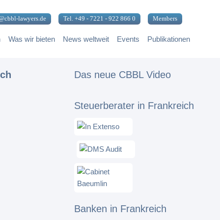
@cbbl-lawyers.de
Tel. +49 - 7221 - 922 866 0
Members
n
Was wir bieten
News weltweit
Events
Publikationen
ich
Das neue CBBL Video
Steuerberater in Frankreich
Banken in Frankreich