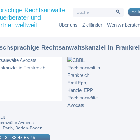
Search Button
prachige Rechtsanwälte
Search
mail
for:
uerberater und
rtner weltweit
Über uns
Zielländer
Wen wir berate
tschsprachige Rechtsanwaltskanzlei in Frankre
alt
sanwälte Avocats
, Paris, Baden-Baden
 - 3 - 88 45 65 45