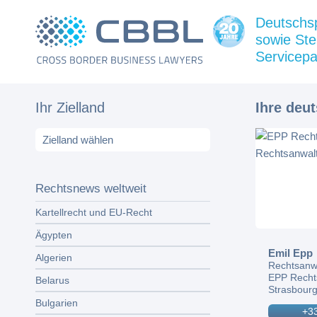
Deutschs
sowie Ste
Servicepa
Ihr Zielland
Ihre deu
Rechtsnews weltweit
Kartellrecht und EU-Recht
Ägypten
Emil Epp
Algerien
Rechtsanw
EPP Recht
Belarus
Strasbourg
Bulgarien
+33