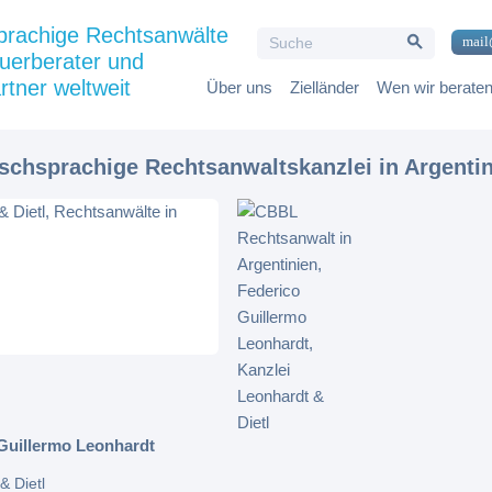
Search Button
prachige Rechtsanwälte
Search
mail
for:
uerberater und
rtner weltweit
Über uns
Zielländer
Wen wir berate
tschsprachige Rechtsanwaltskanzlei in Argenti
Guillermo Leonhardt
& Dietl