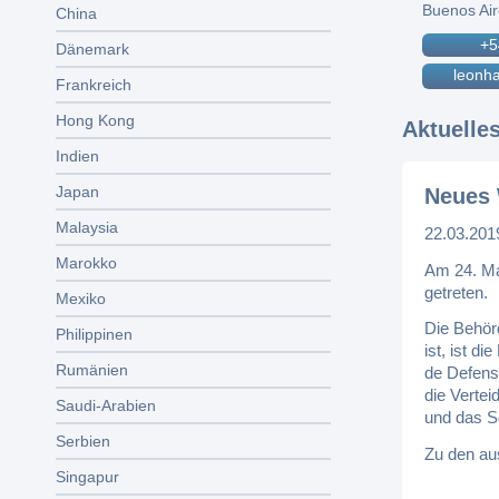
Buenos Ai
China
+5
Dänemark
leonh
Frankreich
Hong Kong
Aktuelle
Indien
Japan
Neues 
Malaysia
22.03.201
Marokko
Am 24. Mai
getreten.
Mexiko
Die Behör
Philippinen
ist, ist d
Rumänien
de Defens
die Verte
Saudi-Arabien
und das S
Serbien
Zu den au
Singapur