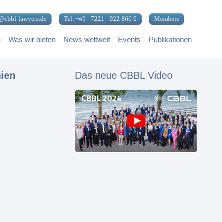
@cbbl-lawyers.de
Tel. +49 - 7221 - 922 866 0
Members
n
Was wir bieten
News weltweit
Events
Publikationen
nien
Das neue CBBL Video