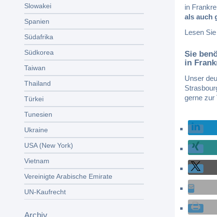
Slowakei
in Frankre
als auch 
Spanien
Lesen Si
Südafrika
Südkorea
Sie benö
in Frank
Taiwan
Unser deu
Thailand
Strasbour
gerne zur
Türkei
Tunesien
Ukraine
USA (New York)
Vietnam
Vereinigte Arabische Emirate
UN-Kaufrecht
Archiv