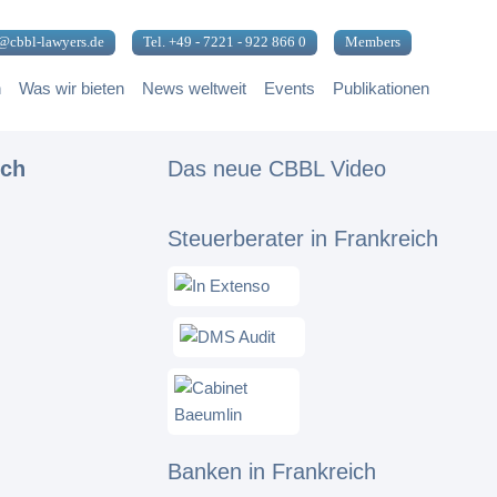
@cbbl-lawyers.de
Tel. +49 - 7221 - 922 866 0
Members
n
Was wir bieten
News weltweit
Events
Publikationen
ich
Das neue CBBL Video
Steuerberater in Frankreich
Banken in Frankreich