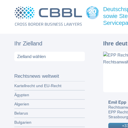
Deutschs
sowie Ste
Servicepa
Ihr Zielland
Ihre deu
Rechtsnews weltweit
Kartellrecht und EU-Recht
Ägypten
Emil Epp
Algerien
Rechtsanw
EPP Recht
Belarus
Strasbourg
Bulgarien
+33