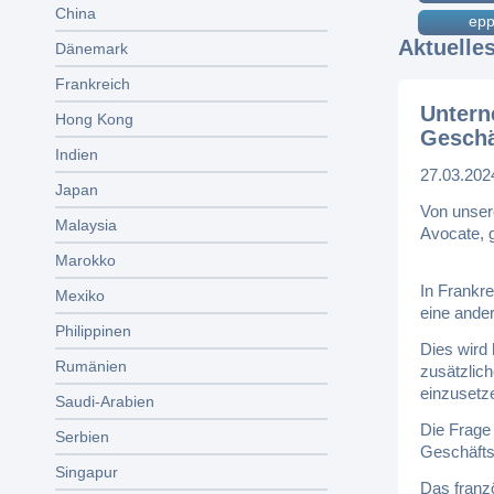
China
epp
Aktuelle
Dänemark
Frankreich
Untern
Hong Kong
Geschä
Indien
27.03.202
Japan
Von unser
Malaysia
Avocate,
Marokko
In Frankre
Mexiko
eine ander
Philippinen
Dies wird
Rumänien
zusätzlich
einzusetz
Saudi-Arabien
Die Frage 
Serbien
Geschäftsf
Singapur
Das franz