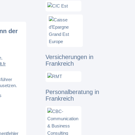
nn der
Versicherungen in
e,
Frankreich
.fr
sführer
zusetzen.
Personalberatung in
s
Frankreich
entfehler