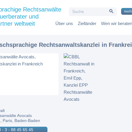
Search Button
prachige Rechtsanwälte
Search
mail
for:
uerberater und
rtner weltweit
Über uns
Zielländer
Wen wir berate
tschsprachige Rechtsanwaltskanzlei in Frankre
alt
sanwälte Avocats
, Paris, Baden-Baden
 - 3 - 88 45 65 45