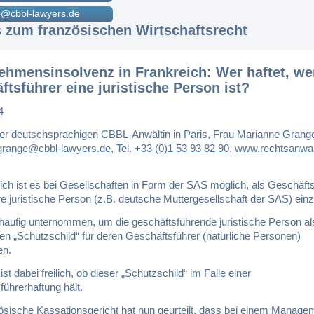
@cbbl-lawyers.de
s zum französischen Wirtschaftsrecht
ehmensinsolvenz in Frankreich: Wer haftet, we
ftsführer eine juristische Person ist?
4
er deutschsprachigen CBBL-Anwältin in Paris, Frau Marianne Grang
grange@cbbl-lawyers.de
,
Tel.
+33 (0)1 53 93 82 90
,
www.rechtsanwalt
ich ist es bei Gesellschaften in Form der SAS möglich, als Geschäft
e juristische Person (z.B. deutsche Muttergesellschaft der SAS) ein
 häufig unternommen, um die geschäftsführende juristische Person al
en „Schutzschild“ für deren Geschäftsführer (natürliche Personen)
en.
ist dabei freilich, ob dieser „Schutzschild“ im Falle einer
ührerhaftung hält.
ösische Kassationsgericht hat nun geurteilt, dass bei einem Managem