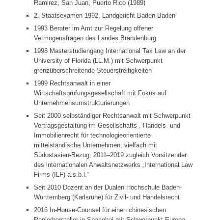
Ramirez, San Juan, Puerto Rico (1989)
2. Staatsexamen 1992, Landgericht Baden-Baden
1993 Berater im Amt zur Regelung offener
Vermögensfragen des Landes Brandenburg
1998 Masterstudiengang International Tax Law an der
University of Florida (LL.M.) mit Schwerpunkt
grenzüberschreitende Steuerstreitigkeiten
1999 Rechtsanwalt in einer
Wirtschaftsprüfungsgesellschaft mit Fokus auf
Unternehmensumstrukturierungen
Seit 2000 selbständiger Rechtsanwalt mit Schwerpunkt
Vertragsgestaltung im Gesellschafts-, Handels- und
Immobilienrecht für technologieorientierte
mittelständische Unternehmen, vielfach mit
Südostasien-Bezug; 2011–2019 zugleich Vorsitzender
des internationalen Anwaltsnetzwerks „International Law
Firms (ILF) a.s.b.l.“
Seit 2010 Dozent an der Dualen Hochschule Baden-
Württemberg (Karlsruhe) für Zivil- und Handelsrecht
2016 In-House-Counsel für einen chinesischen
Papierhersteller in Shanghai mit Schwerpunkt Europa