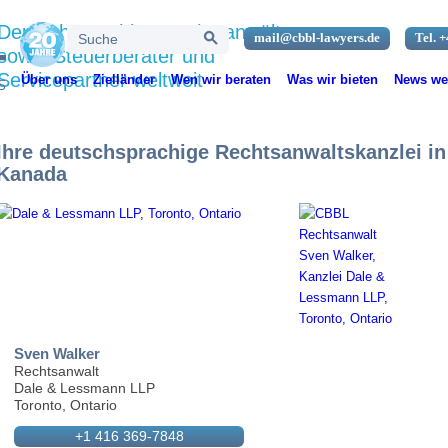
Search Button
Deutschsprachige Rechtsanwälte
Search
mail@cbbl-lawyers.de
Tel. +
for:
sowie Steuerberater und
Servicepartner weltweit
Über uns
Zielländer
Wen wir beraten
Was wir bieten
News wel
Ihre deutschsprachige Rechtsanwaltskanzlei in
Kanada
Sven Walker
Rechtsanwalt
Dale & Lessmann LLP
Toronto, Ontario
+1 416 369-7848