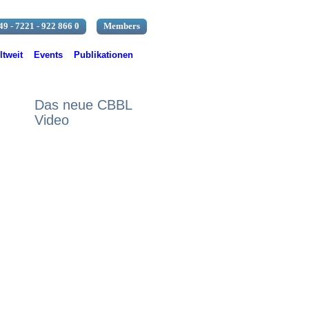
49 - 7221 - 922 866 0
Members
tweit
Events
Publikationen
Das neue CBBL
Video