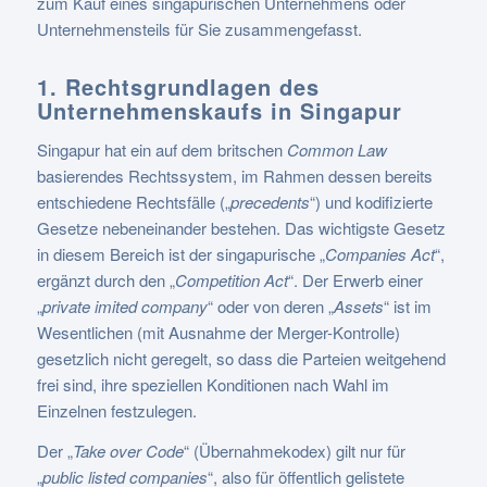
zum Kauf eines singapurischen Unternehmens oder
Unternehmensteils für Sie zusammengefasst.
1. Rechtsgrundlagen des
Unternehmenskaufs in Singapur
Singapur hat ein auf dem britschen
Common Law
basierendes Rechtssystem, im Rahmen dessen bereits
entschiedene Rechtsfälle („
precedents
“) und kodifizierte
Gesetze nebeneinander bestehen. Das wichtigste Gesetz
in diesem Bereich ist der singapurische „
Companies Act
“,
ergänzt durch den „
Competition Act
“. Der Erwerb einer
„
private imited company
“ oder von deren „
Assets
“ ist im
Wesentlichen (mit Ausnahme der Merger-Kontrolle)
gesetzlich nicht geregelt, so dass die Parteien weitgehend
frei sind, ihre speziellen Konditionen nach Wahl im
Einzelnen festzulegen.
Der „
Take over Code
“ (Übernahmekodex) gilt nur für
„
public listed companies
“, also für öffentlich gelistete