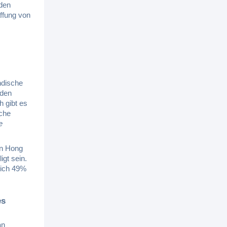
nden
ffung von
ndische
 den
 gibt es
sche
e
in Hong
gt sein.
lich 49%
es
an