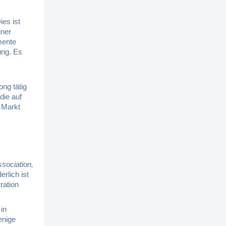
Dies ist
iner
mente
ung. Es
ng tätig
die auf
 Markt
ssociation,
rlich ist
ration
 in
enige