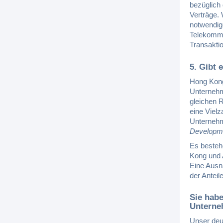
bezüglich
Verträge.
notwendig
Telekommu
Transakti
5. Gibt 
Hong Kong 
Unternehm
gleichen 
eine Vielz
Unternehm
Developme
Es besteh
Kong und 
Eine Ausn
der Anteil
Sie habe
Unterne
Unser deu