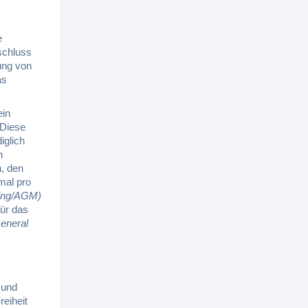
e
eschluss
ung von
as
ein
 Diese
iglich
n
n, den
mal pro
ting/AGM)
für das
eneral
 und
eiheit