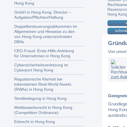
Hong Kong
Rechtsanw
Ravenscrof
GmbH in Hong Kong: Director –
Hong Kon
Aufgaben/Pflichten/Haftung
Doppelbesteuerungsabkommen im
schmi
Allgemeinen und Hinweise zu den
von Hong Kong unterzeichneten
DBAs
Gründu
CEO-Fraud: Erste-Hilfe-Anleitung
Von unser
für Unternehmen in Hong Kong
Cybersicherheitsverletzung im
Solicito
Cyberport Hong Kong
Rechtsa
zum Aut
Regulatorische Klarheit bei
tokenisierten Real-World Assets
(RWAs) in Hong Kong
Geeignet
Streitbeilegung in Hong Kong
Grundlege
Wettbewerbsrecht in Hong Kong
Hong Kong
(Competition Ordinance)
ausländis
Erbrecht in Hong Kong