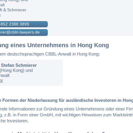
alt
t & Schmierer
g
+852 2388 3899
erer@cbbl-lawyers.de
ng eines Unternehmens in Hong Kong
em deutschsprachigen CBBL-Anwalt in Hong Kong:
Stefan Schmierer
r (Hong Kong) und
nwalt
or
e Formen der Niederlassung für ausländische Investoren in Ho
nde Informationen zur Gründung eines Unternehmens oder einer Fir
, z.B. in Form einer GmbH, mit wichtigen Hinweisen zum Markteintrit
che Investoren.