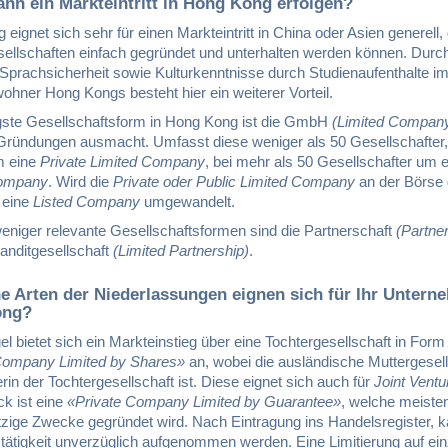
ann ein Markteintritt in Hong Kong erfolgen?
eignet sich sehr für einen Markteintritt in China oder Asien generell,
sellschaften einfach gegründet und unterhalten werden können. Durch
 Sprachsicherheit sowie Kulturkenntnisse durch Studienaufenthalte i
wohner Hong Kongs besteht hier ein weiterer Vorteil.
gste Gesellschaftsform in Hong Kong ist die GmbH
(Limited Compan
Gründungen ausmacht. Umfasst diese weniger als 50 Gesellschafter,
m eine
Private Limited Company
, bei mehr als 50 Gesellschafter um 
Company
. Wird die
Private oder Public Limited Company
an der Börse g
n eine
Listed Company
umgewandelt.
weniger relevante Gesellschaftsformen sind die Partnerschaft
(Partne
nditgesellschaft
(Limited Partnership)
.
e Arten der Niederlassungen eignen sich für Ihr Untern
ong?
el bietet sich ein Markteinstieg über eine Tochtergesellschaft in Form
Company Limited by Shares»
an, wobei die ausländische Muttergesell
in der Tochtergesellschaft ist. Diese eignet sich auch für
Joint Ventu
k ist eine
«Private Company Limited by Guarantee»
, welche meisten
zige Zwecke gegründet wird. Nach Eintragung ins Handelsregister, k
tätigkeit unverzüglich aufgenommen werden. Eine Limitierung auf ei