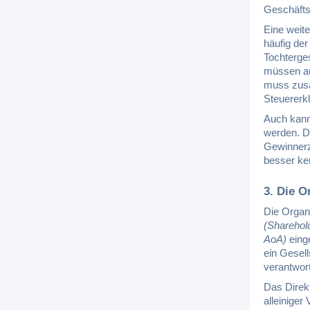
Geschäftsb
Eine weit
häufig der
Tochterge
müssen au
muss zusät
Steuererk
Auch kann
werden. Di
Gewinnerz
besser ke
3. Die 
Die Organe
(Shareho
AoA)
einge
ein Gesel
verantwortl
Das Direkt
alleiniger