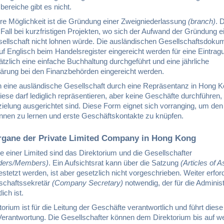
ereiche gibt es nicht.
ere Möglichkeit ist die Gründung einer Zweigniederlassung
(branch)
. 
 Fall bei kurzfristigen Projekten, wo sich der Aufwand der Gründung e
sellschaft nicht lohnen würde. Die ausländischen Gesellschaftsdoku
f Englisch beim Handelsregister eingereicht werden für eine Eintrag
zlich eine einfache Buchhaltung durchgeführt und eine jährliche
lärung bei den Finanzbehörden eingereicht werden.
 eine ausländische Gesellschaft durch eine Repräsentanz in Hong Ko
ese darf lediglich repräsentieren, aber keine Geschäfte durchführen, 
ielung ausgerichtet sind. Diese Form eignet sich vorranging, um den
nnen zu lernen und erste Geschäftskontakte zu knüpfen.
Organe der Private Limited Company in Hong Kong
 einer Limited sind das Direktorium und die Gesellschafter
lders/Members)
. Ein Aufsichtsrat kann über die Satzung
(Articles of A
stetzt werden, ist aber gesetzlich nicht vorgeschrieben. Weiter erforde
lschaftssekretär
(Company Secretary)
notwendig, der für die Administ
ich ist.
orium ist für die Leitung der Geschäfte verantwortlich und führt diese
 Verantwortung. Die Gesellschafter können dem Direktorium bis auf w