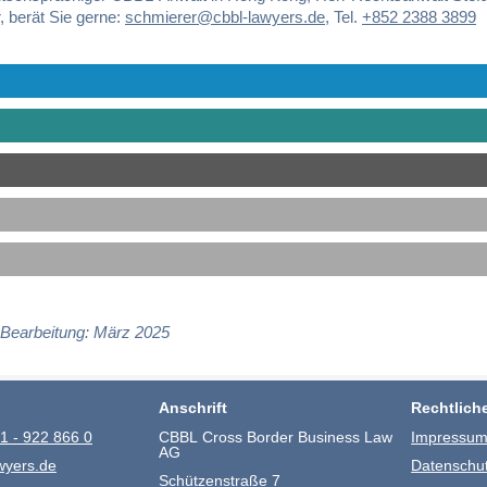
, berät Sie gerne:
schmierer@cbbl-lawyers.de
,
Tel.
+852 2388 3899
 Bearbeitung: März 2025
Anschrift
Rechtlich
1 - 922 866 0
CBBL Cross Border Business Law
Impressu
AG
wyers.de
Datenschu
Schützenstraße 7