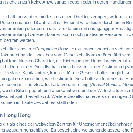
 (siehe unten) keine Anweisungen geben oder in deren Handlungen
llschaft muss über mindestens einen Direktor verfügen, welcher ein
 Person und über 18 Jahre alt ist. Ernennt wird dieser durch einen B
versammlung oder durch das Direktorium mit nachgängiger Bestätig
versammlung. Daneben können auch noch juristische Personen in d
um berufen werden.
lschafter sind im
«Companies Book»
einzutragen, wobei es sich um 
s Dokument handelt, welches vom Gesellschaftssekretär geführt wird.
 hat konstitutiven Charakter, die Eintragung im Handelsregister ist led
risch. Durch einen Gesellschafterbeschluss mit einer Zustimmung vo
 75 % der Kapitalanteile, kann es für die Gesellschafter möglich sei
n Vorgaben zu machen, wie bestimmte Geschäfte zu führen sind. Ein
 eine ordentliche Gesellschafterversammlung
(Annual General Mee
n, wo die Bilanz geprüft und anerkannt wird und der Wirtschaftsprüfer 
Geschäftsjahr bestellt wird. Weitere Gesellschafterversammlungen
(G
können im Laufe des Jahres stattfinden.
in Hong Kong
 gilt als eines der weltweiten Zentren für Unternehmensübernahmen
enszusammenschlüsse. Es besteht eine weitgehende gesetzliche Fr