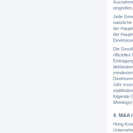
Ausnahmen
eingreifen.
Jede Gese
natürliche
der Haupt
der Haupt
Direktori
Die Gesel
offizielle
Eintragung
deklarato
mindestens
Direktore
Jahr muss
stattfinde
folgende 
Meetings)
4. M&A 
Hong Kong
Unternehm