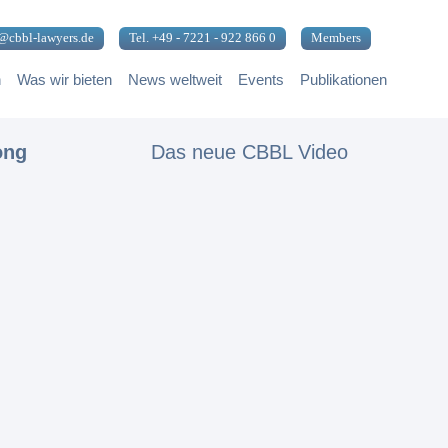
@cbbl-lawyers.de
Tel. +49 - 7221 - 922 866 0
Members
n
Was wir bieten
News weltweit
Events
Publikationen
ong
Das neue CBBL Video