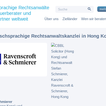
Search Button
prachige Rechtsanwälte
Search
mail
for:
uerberater und
rtner weltweit
Über uns
Zielländer
Wen wir berate
tschsprachige Rechtsanwaltskanzlei in Hong K
hmierer
(Hong Kong) und