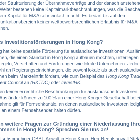
 der Strukturierung der Übernahmeverträge und der danach anstehe
 Weiter bestehen keine Kapitalmarktbeschränkungen, was die Bescha
em Kapital für M&A sehr einfach macht. Es bedarf bis auf den
nikationsbereich keiner wettbewerbsrechtlichen Erlaubnis für M&A
onen.
es Investitionsförderungen in Hong Kong?
hat keine spezielle Förderung für ausländische Investitionen. Auslä
en, die einen Standort in Hong Kong aufbauen möchten, unterliegen
Regeln, Vorschriften und Förderungen wie lokale Unternehmen. Jedoch
ahl an Regierungseinrichtungen, die sowohl lokale als auch ausländi
en beim Markteintritt fördern, wie zum Beispiel das
Hong Kong Trad
nt Council
an
(HKTDC)
oder
InvestHK
.
en keinerlei rechtliche Beschränkungen für ausländische Investoren 
Ausländer können zu 100 % an einer Hong Konger Gesellschaft beteili
ahme gilt für Fernsehkanäle, an denen ausländische Investoren ledig
e an einem Fernsehsender halten dürfen.
n weitere Fragen zur Gründung einer Niederlassung Ihr
hmens in Hong Kong? Sprechen Sie uns an!
tschsprachiger CBBL-Anwalt in Hong Kong, Herr Rechtsanwalt Stef