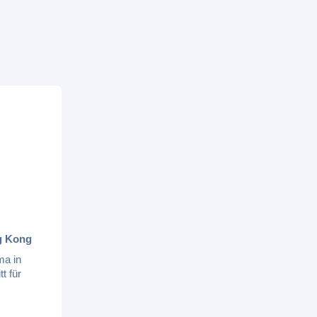
ng Kong
ma in
t für