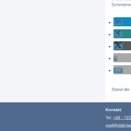
Schmierer
Stand der
Kontakt
Tel.
+49 - 722
mail@cbbl-la