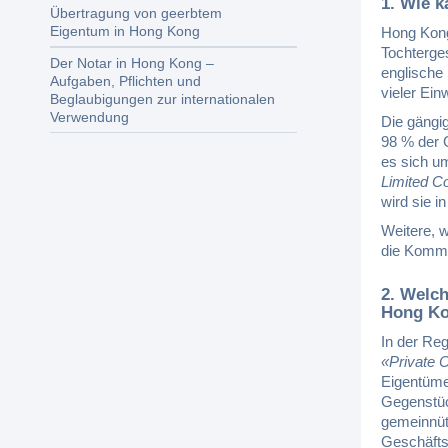
1. Wie k
Übertragung von geerbtem
Eigentum in Hong Kong
Hong Kong 
Tochterge
Der Notar in Hong Kong –
englische
Aufgaben, Pflichten und
vieler Ein
Beglaubigungen zur internationalen
Verwendung
Die gängi
98 % der 
es sich u
Limited 
wird sie i
Weitere, 
die Komma
2. Welch
Hong K
In der Reg
«Private 
Eigentümer
Gegenstüc
gemeinnüt
Geschäfts