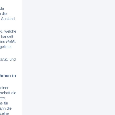
 da
 die
m Ausland
y)
, welche
 handelt
eine
Public
elistet,
rship)
und
ehmen in
 einer
schaft die
res
.
s für
ann die
nzelne