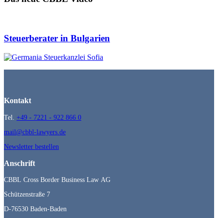
Steuerberater in Bulgarien
Kontakt
Tel.
+49 - 7221 - 922 866 0
mail@cbbl-lawyers.de
Newsletter bestellen
Anschrift
CBBL Cross Border Business Law AG
Schützenstraße 7
D-76530 Baden-Baden