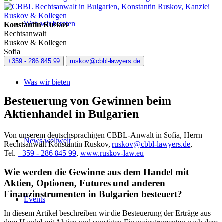
Wen wir beraten
Konstantin Ruskov
Rechtsanwalt
Ruskov & Kollegen
Sofia
+359 - 286 845 99
ruskov@cbbl-lawyers.de
Was wir bieten
Besteuerung von Gewinnen beim
Aktienhandel in Bulgarien
Von unserem deutschsprachigen CBBL-Anwalt in Sofia, Herrn
News weltweit
Rechtsanwalt Konstantin Ruskov,
ruskov@cbbl-lawyers.de
,
Tel.
+359 - 286 845 99
,
www.ruskov-law.eu
Wie werden die Gewinne aus dem Handel mit
Aktien, Optionen, Futures und anderen
Finanzinstrumenten in Bulgarien besteuert?
Events
In diesem Artikel beschreiben wir die Besteuerung der Erträge aus
dem Handel mit Aktien und sonstigen Finanzinstrumenten nach dem