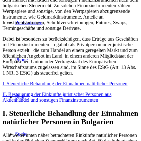
bulgarischen Steuerrecht. Zu solchen Finanzinstrumenten zählen
Wertpapiere und sonstige, von den Wertpapieren abzugrenzende
Instrumente, wie Geldmarktinstrumente, Anteile an
Publikationen
Investmentvermögen, Schuldverschreibungen, Futures, Swaps,
Termingeschäfte und sonstige Derivate.
Dabei ist besonders zu berücksichtigen, dass Erträge aus Geschäften
mit Finanzinstrumenten – egal ob als Privatperson oder juristische
Person erzielt - die zum Handel an einem geregelten Markt und zum
öffentlichen Angebot im Land, in einem anderen Mitgliedstaat der
Phone
Europäischen Union oder Vertragsstaat des Europäischen
Wirtschaftsraums zugelassen sind, im Sinne des EStG (Art. 13 Abs.
1 NR. 3 EStG) als steuerfrei gelten.
I. Steuerliche Behandlung der Einnahmen natürlicher Personen
II. Besteuerung der Einkünfte juristischer Personen aus
Mail
Aktienhandel und sonstigen Finanzinstrumenten
I. Steuerliche Behandlung der Einnahmen
natürlicher Personen in Bulgarien
Suche
Alle weiter unten näher betrachteten Einkünfte natürlicher Personen
sind in der jährlichen Steuererklärung nach Art. 50 des bulgarischen