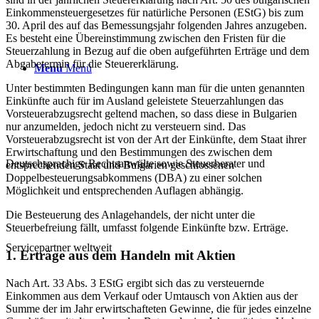
Einkommensteuergesetzes für natürliche Personen (EStG) bis zum
30. April des auf das Bemessungsjahr folgenden Jahres anzugeben.
Es besteht eine Übereinstimmung zwischen den Fristen für die
Steuerzahlung in Bezug auf die oben aufgeführten Erträge und dem
Abgabetermin für die Steuererklärung.
Menü
Menü
Unter bestimmten Bedingungen kann man für die unten genannten
Einkünfte auch für im Ausland geleistete Steuerzahlungen das
Vorsteuerabzugsrecht geltend machen, so dass diese in Bulgarien
nur anzumelden, jedoch nicht zu versteuern sind. Das
Vorsteuerabzugsrecht ist von der Art der Einkünfte, dem Staat ihrer
Erwirtschaftung und den Bestimmungen des zwischen dem
Deutschsprachige Rechtsanwälte sowie Steuerberater und
entsprechenden Staat und Bulgarien geschlossenen
Doppelbesteuerungsabkommens (DBA) zu einer solchen
Möglichkeit und entsprechenden Auflagen abhängig.
Die Besteuerung des Anlagehandels, der nicht unter die
Steuerbefreiung fällt, umfasst folgende Einkünfte bzw. Erträge.
Servicepartner weltweit
1. Erträge aus dem Handeln mit Aktien
Nach Art. 33 Abs. 3 EStG ergibt sich das zu versteuernde
Einkommen aus dem Verkauf oder Umtausch von Aktien aus der
Summe der im Jahr erwirtschafteten Gewinne, die für jedes einzelne