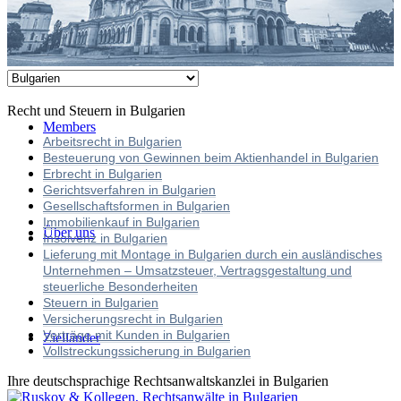
Tel. +49 - 7221 - 922 866 0
Recht und Steuern in Bulgarien
Members
Arbeitsrecht in Bulgarien
Besteuerung von Gewinnen beim Aktienhandel in Bulgarien
Erbrecht in Bulgarien
Gerichtsverfahren in Bulgarien
Gesellschaftsformen in Bulgarien
Immobilienkauf in Bulgarien
Über uns
Insolvenz in Bulgarien
Lieferung mit Montage in Bulgarien durch ein ausländisches
Unternehmen – Umsatzsteuer, Vertragsgestaltung und
steuerliche Besonderheiten
Steuern in Bulgarien
Versicherungsrecht in Bulgarien
Verträge mit Kunden in Bulgarien
Zielländer
Vollstreckungssicherung in Bulgarien
Ihre deutschsprachige Rechtsanwaltskanzlei in Bulgarien