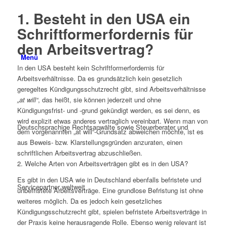
1. Besteht in den USA ein
Schriftformerfordernis für
den Arbeitsvertrag?
Menü
In den USA besteht kein Schriftformerfordernis für
Arbeitsverhältnisse. Da es grundsätzlich kein gesetzlich
geregeltes Kündigungsschutzrecht gibt, sind Arbeitsverhältnisse
„at will“
, das heißt, sie können jederzeit und ohne
Kündigungsfrist- und -grund gekündigt werden, es sei denn, es
wird explizit etwas anderes vertraglich vereinbart. Wenn man von
Deutschsprachige Rechtsanwälte sowie Steuerberater und
dem vorgenannten „at will“-Grundsatz abweichen möchte, ist es
aus Beweis- bzw. Klarstellungsgründen anzuraten, einen
schriftlichen Arbeitsvertrag abzuschließen.
2. Welche Arten von Arbeitsverträgen gibt es in den USA?
Es gibt in den USA wie in Deutschland ebenfalls befristete und
Servicepartner weltweit
unbefristete Arbeitsverträge. Eine grundlose Befristung ist ohne
weiteres möglich. Da es jedoch kein gesetzliches
Kündigungsschutzrecht gibt, spielen befristete Arbeitsverträge in
der Praxis keine herausragende Rolle. Ebenso wenig relevant ist