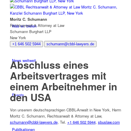
Moritz C. Schumann
Rechtsanwalt & Attorney at Law
Was wir bieten
Schumann Burghart LLP
New York
+1 646 502 5944
schumann@cbbl-lawyers.de
Abschluss eines
News weltweit
Arbeitsvertrages mit
einem Arbeitnehmer in
den USA
Events
Von unserem deutschsprachigen CBBL-Anwalt in New York, Herrn
Moritz C. Schumann, Rechtsanwalt & Attorney at Law,
schumann@cbbl-lawyers.de
,
Tel.
+1 646 502 5944
,
sbuslaw.com
Publikationen