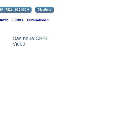
49 - 7221 - 922 866 0
Members
tweit
Events
Publikationen
Das neue CBBL
Video