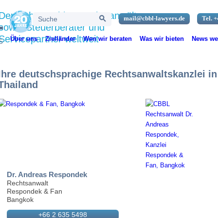
Search Button
Deutschsprachige Rechtsanwälte
Search
mail@cbbl-lawyers.de
Tel. +
for:
sowie Steuerberater und
Servicepartner weltweit
Über uns
Zielländer
Wen wir beraten
Was wir bieten
News wel
Ihre deutschsprachige Rechtsanwaltskanzlei in
Thailand
Dr. Andreas Respondek
Rechtsanwalt
Respondek & Fan
Bangkok
+66 2 635 5498