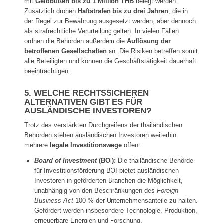
mit
Geldbußen bis zu 1 Million THB
belegt werden.
Zusätzlich drohen
Haftstrafen bis zu drei Jahren
, die in
der Regel zur Bewährung ausgesetzt werden, aber dennoch
als strafrechtliche Verurteilung gelten. In vielen Fällen
ordnen die Behörden außerdem die
Auflösung der
betroffenen Gesellschaften
an. Die Risiken betreffen somit
alle Beteiligten und können die Geschäftstätigkeit dauerhaft
beeinträchtigen.
5. WELCHE RECHTSSICHEREN
ALTERNATIVEN GIBT ES FÜR
AUSLÄNDISCHE INVESTOREN?
Trotz des verstärkten Durchgreifens der thailändischen
Behörden stehen ausländischen Investoren weiterhin
mehrere
legale Investitionswege
offen:
Board of Investment
(BOI):
Die thailändische Behörde
für Investitionsförderung BOI bietet ausländischen
Investoren in geförderten Branchen die Möglichkeit,
unabhängig von den Beschränkungen des
Foreign
Business Act
100 % der Unternehmensanteile zu halten.
Gefördert werden insbesondere Technologie, Produktion,
erneuerbare Energien und Forschung.