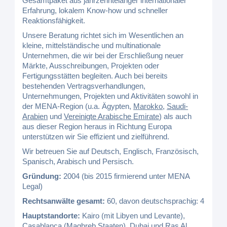
Gesamtpaket aus jahrzehntelanger internationaler
Erfahrung, lokalem Know-how und schneller
Reaktionsfähigkeit.
Unsere Beratung richtet sich im Wesentlichen an
kleine, mittelständische und multinationale
Unternehmen, die wir bei der Erschließung neuer
Märkte, Ausschreibungen, Projekten oder
Fertigungsstätten begleiten. Auch bei bereits
bestehenden Vertragsverhandlungen,
Unternehmungen, Projekten und Aktivitäten sowohl in
der MENA-Region (u.a. Ägypten,
Marokko
,
Saudi-
Arabien
und
Vereinigte Arabische Emirate
) als auch
aus dieser Region heraus in Richtung Europa
unterstützen wir Sie effizient und zielführend.
Wir betreuen Sie auf Deutsch, Englisch, Französisch,
Spanisch, Arabisch und Persisch.
Gründung:
2004 (bis 2015 firmierend unter MENA
Legal)
Rechtsanwälte gesamt:
60, davon deutschsprachig: 4
Hauptstandorte:
Kairo (mit Libyen und Levante),
Casablanca (Maghreb Staaten), Dubai und Ras Al