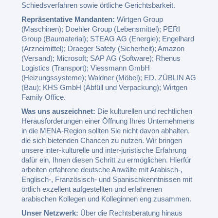
Schiedsverfahren sowie örtliche Gerichtsbarkeit.
Repräsentative Mandanten:
Wirtgen Group
(Maschinen); Doehler Group (Lebensmittel); PERI
Group (Baumaterial); STEAG AG (Energie); Engelhard
(Arzneimittel); Draeger Safety (Sicherheit); Amazon
(Versand); Microsoft; SAP AG (Software); Rhenus
Logistics (Transport); Viessmann GmbH
(Heizungssysteme); Waldner (Möbel); ED. ZÜBLIN AG
(Bau); KHS GmbH (Abfüll und Verpackung); Wirtgen
Family Office.
Was uns auszeichnet:
Die kulturellen und rechtlichen
Herausforderungen einer Öffnung Ihres Unternehmens
in die MENA-Region sollten Sie nicht davon abhalten,
die sich bietenden Chancen zu nutzen. Wir bringen
unsere inter-kulturelle und inter-juristische Erfahrung
dafür ein, Ihnen diesen Schritt zu ermöglichen. Hierfür
arbeiten erfahrene deutsche Anwälte mit Arabisch-,
Englisch-, Französisch- und Spanischkenntnissen mit
örtlich exzellent aufgestellten und erfahrenen
arabischen Kollegen und Kolleginnen eng zusammen.
Unser Netzwerk:
Über die Rechtsberatung hinaus