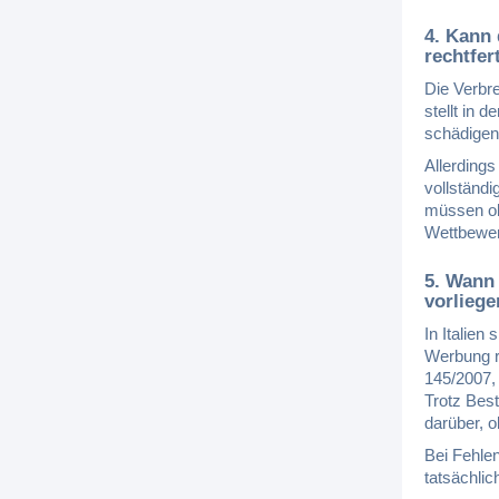
4. Kann 
rechtfer
Die Verbr
stellt in 
schädigen
Allerdings
vollständi
müssen obj
Wettbewerb
5. Wann 
vorlieg
In Italie
Werbung r
145/2007,
Trotz Best
darüber, o
Bei Fehle
tatsächlic