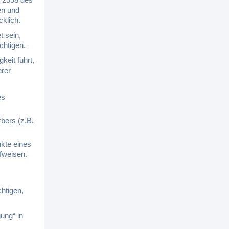
en und
klich.
t sein,
chtigen.
keit führt,
erer
es
rbers (z.B.
ukte eines
fweisen.
chtigen,
ung“ in