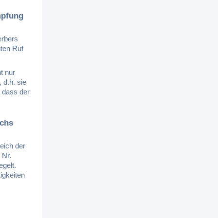
impfung
erbers
nten Ruf
t nur
 d.h. sie
, dass der
ichs
eich der
 Nr.
gelt.
igkeiten