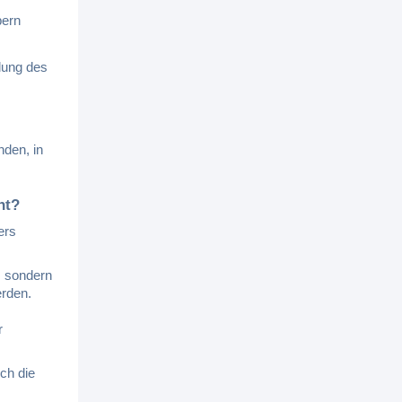
bern
dlung des
nden, in
ht?
ers
t, sondern
erden.
r
ch die