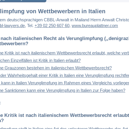
limpfung von Wettbewerbern in Italien
em deutschsprachigen CBBL-Anwalt in Mailand Herrn Anwalt Christ
l-lawyers.de
,
Tel.
+39 02 250 607 60
,
www.bureauplattner.com
 nach italienischen Recht als Verunglimpfung („denigraz
tbewerbern?
e Kritik ist nach italienischem Wettbewerbsrecht erlaubt, welche ver
chen Einzelfällen ist Kritik in Italien erlaubt?
e Grauzonen bestehen im italienischen Wettbewerbsrecht?
der Wahrheitsgehalt einer Kritik in Italien eine Verunglimpfung rechtfe
kann in Italien Verunglimpfung im Rahmen eines Vergleichs vorliege
e Sanktionen kann eine Verunglimpfung in Italien zur Folge haben?
:
e Kritik ist nach italienischem Wettbewerbsrecht erlaub
n?
limpfung stellt in Italien eine Art des unlauteren Wettbewerbs dar. Ar