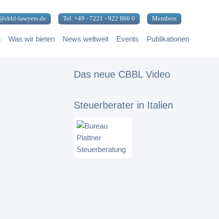
@cbbl-lawyers.de
Tel. +49 - 7221 - 922 866 0
Members
n
Was wir bieten
News weltweit
Events
Publikationen
Das neue CBBL Video
Steuerberater in Italien