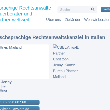
Search Button
prachige Rechtsanwälte
Search
mail
for:
uerberater und
rtner weltweit
Über uns
Zielländer
Wen wir berate
tschsprachige Rechtsanwaltskanzlei in Italien
h Jenny
rtner
ttner
39 02 250 607 60
ny@cbbl-lawyers.de