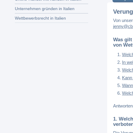
Unternehmen gründen in Italien
Verung
Wettbewerbsrecht in Italien
Von unser
jenny@cbb
Was gilt
von Wet
Welch
In wel
Welch
Kann 
Wann 
Welch
Antworten
1. Welch
verbote
Die Verung