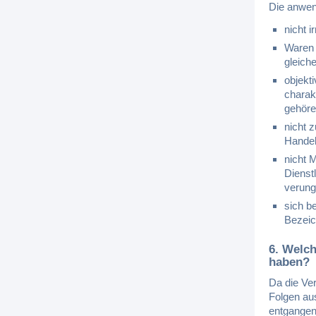
Die anwen
nicht i
Waren 
gleich
objekt
charak
gehöre
nicht 
Handel
nicht 
Dienst
verung
sich b
Bezeic
6. Welch
haben?
Da die Ver
Folgen aus
entgangen