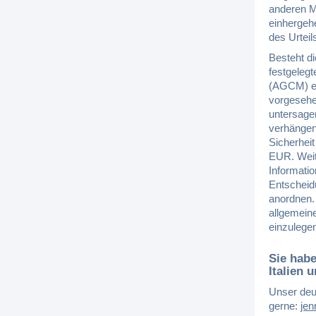
anderen M
einhergeh
des Urtei
Besteht d
festgelegt
(AGCM) ei
vorgesehe
untersage
verhängen.
Sicherheit
EUR. Weit
Informati
Entscheid
anordnen.
allgemein
einzulege
Sie hab
Italien
Unser deut
gerne:
jen