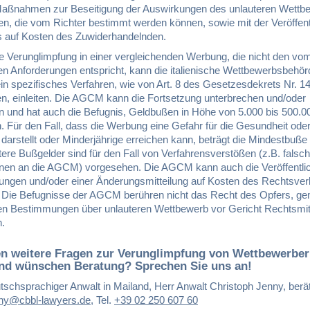
aßnahmen zur Beseitigung der Auswirkungen des unlauteren Wettb
en, die vom Richter bestimmt werden können, sowie mit der Veröffen
ls auf Kosten des Zuwiderhandelnden.
ie Verunglimpfung in einer vergleichenden Werbung, die nicht den v
en Anforderungen entspricht, kann die italienische Wettbewerbsbehör
n spezifisches Verfahren, wie von Art. 8 des Gesetzesdekrets Nr. 1
n, einleiten. Die AGCM kann die Fortsetzung unterbrechen und/oder
n und hat auch die Befugnis, Geldbußen in Höhe von 5.000 bis 500.
 Für den Fall, dass die Werbung eine Gefahr für die Gesundheit ode
 darstellt oder Minderjährige erreichen kann, beträgt die Mindestbuße
ere Bußgelder sind für den Fall von Verfahrensverstößen (z.B. falsc
onen an die AGCM) vorgesehen. Die AGCM kann auch die Veröffentlic
ungen und/oder einer Änderungsmitteilung auf Kosten des Rechtsver
 Die Befugnisse der AGCM berühren nicht das Recht des Opfers, g
en Bestimmungen über unlauteren Wettbewerb vor Gericht Rechtsmit
n.
en weitere Fragen zur Verunglimpfung von Wettbewerber
 und wünschen Beratung? Sprechen Sie uns an!
schsprachiger Anwalt in Mailand, Herr Anwalt Christoph Jenny, berä
ny@cbbl-lawyers.de
,
Tel.
+39 02 250 607 60