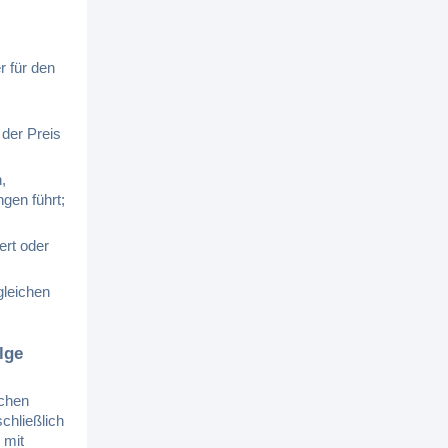
r für den
der Preis
,
gen führt;
ert oder
gleichen
lge
ichen
chließlich
 mit