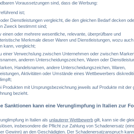
dbaren Voraussetzungen sind, dass die Werbung:
rreführend ist;
oder Dienstleistungen vergleicht, die den gleichen Bedarf decken ode
en Zweck bestimmt sind;
iv einen oder mehrere wesentliche, relevante, überprüfbare und
teristische Merkmale dieser Waren und Dienstleistungen, wozu auch 
n kann, vergleicht;
zu einer Verwechslung zwischen Unternehmen oder zwischen Marken
snamen, anderen Unterscheidungszeichen, Waren oder Dienstleistun
Marken, Handelsnamen, andere Unterscheidungszeichen, Waren,
leistungen, Aktivitäten oder Umstände eines Wettbewerbers diskrediti
limpft;
ei Produkten mit Ursprungsbezeichnung jeweils auf Produkte mit der 
hnung bezieht.
e Sanktionen kann eine Verunglimpfung in Italien zur Fo
unglimpfung in Italien als
unlauterer Wettbewerb
gilt, kann sie die gle
lösen, insbesondere die Pflicht zur Zahlung von Schadenersatz (eins
er Gewinn) an den Geschädigten. Der Schadenersatzanspruch kann