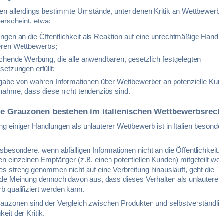
en allerdings bestimmte Umstände, unter denen Kritik an Wettbewer
 erscheint, etwa:
lungen an die Öffentlichkeit als Reaktion auf eine unrechtmäßige Han
eren Wettbewerbs;
ichende Werbung, die alle anwendbaren, gesetzlich festgelegten
setzungen erfüllt;
gabe von wahren Informationen über Wettbewerber an potenzielle Ku
nahme, dass diese nicht tendenziös sind.
he Grauzonen bestehen im italienischen Wettbewerbsrec
g einiger Handlungen als unlauterer Wettbewerb ist in Italien besond
.
insbesondere, wenn abfälligen Informationen nicht an die Öffentlichkei
en einzelnen Empfänger (z.B. einen potentiellen Kunden) mitgeteilt w
s streng genommen nicht auf eine Verbreitung hinausläuft, geht die
de Meinung dennoch davon aus, dass dieses Verhalten als unlautere
 qualifiziert werden kann.
auzonen sind der Vergleich zwischen Produkten und selbstverständli
eit der Kritik.