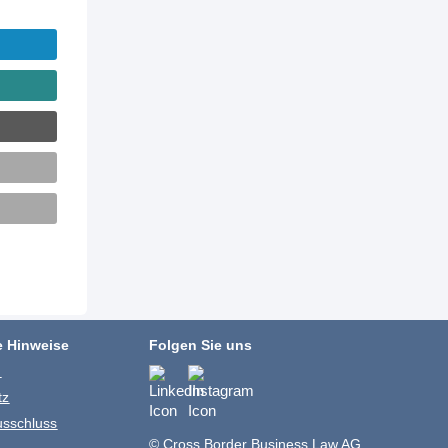
e Hinweise
Folgen Sie uns
m
tz
usschluss
© Cross Border Business Law AG