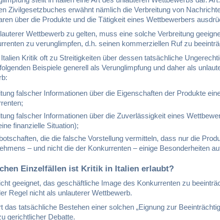
hen Zivilgesetzbuches erwähnt nämlich die Verbreitung von Nachricht
en über die Produkte und die Tätigkeit eines Wettbewerbers ausdrüc
auterer Wettbewerb zu gelten, muss eine solche Verbreitung geeigne
rrenten zu verunglimpfen, d.h. seinen kommerziellen Ruf zu beeinträ
Italien Kritik oft zu Streitigkeiten über dessen tatsächliche Ungerechtig
 folgenden Beispiele generell als Verunglimpfung und daher als unlaut
rb:
itung falscher Informationen über die Eigenschaften der Produkte ein
renten;
itung falscher Informationen über die Zuverlässigkeit eines Wettbewe
ine finanzielle Situation);
otschaften, die die falsche Vorstellung vermitteln, dass nur die Prod
ehmens – und nicht die der Konkurrenten – einige Besonderheiten au
chen Einzelfällen ist Kritik in Italien erlaubt?
 nicht geeignet, das geschäftliche Image des Konkurrenten zu beeinträ
n der Regel nicht als unlauterer Wettbewerb.
rt das tatsächliche Bestehen einer solchen „Eignung zur Beeinträchtig
 zu gerichtlicher Debatte.