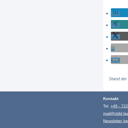
Stand der
Kontakt
Tel.
+49 - 722
mail@cbbl-la
Newsletter be