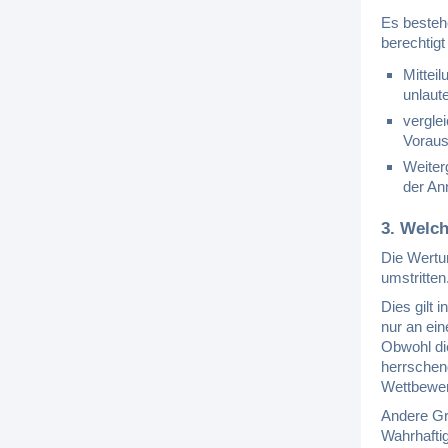
Es besteh
berechtigt
Mittei
unlaut
vergle
Voraus
Weiter
der An
3. Welc
Die Wertun
umstritten
Dies gilt 
nur an ein
Obwohl die
herrschen
Wettbewerb
Andere Gr
Wahrhaftigk