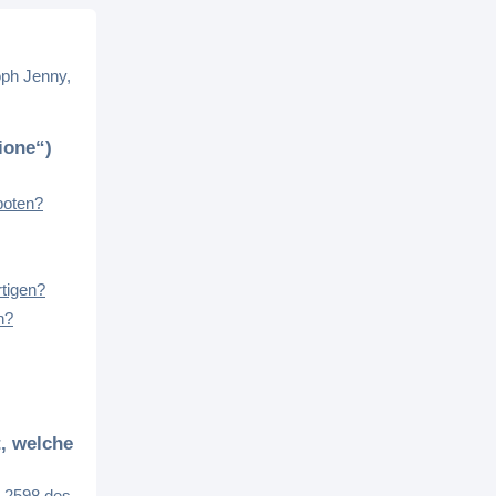
oph Jenny,
ione“)
boten?
rtigen?
n?
t, welche
t. 2598 des