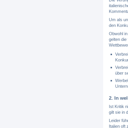
italienisc
Kommentar
Um als unl
den Konku
Obwohl in 
gelten die
Wettbewe
Verbre
Konkur
Verbre
über se
Werbeb
Untern
2. In wel
Ist Kritik
gilt sie i
Leider füh
Italien oft