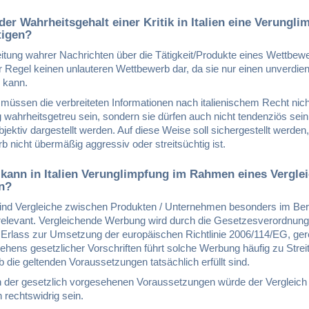
der Wahrheitsgehalt einer Kritik in Italien eine Verungl
tigen?
eitung wahrer Nachrichten über die Tätigkeit/Produkte eines Wettbew
der Regel keinen unlauteren Wettbewerb dar, da sie nur einen unverdie
 kann.
 müssen die verbreiteten Informationen nach italienischem Recht nich
g wahrheitsgetreu sein, sondern sie dürfen auch nicht tendenziös sein,
ektiv dargestellt werden. Auf diese Weise soll sichergestellt werden
 nicht übermäßig aggressiv oder streitsüchtig ist.
kann in Italien Verunglimpfung im Rahmen eines Vergle
en?
n sind Vergleiche zwischen Produkten / Unternehmen besonders im Ber
elevant. Vergleichende Werbung wird durch die Gesetzesverordnung
 Erlass zur Umsetzung der europäischen Richtlinie 2006/114/EG, gere
ehens gesetzlicher Vorschriften führt solche Werbung häufig zu Streit
b die geltenden Voraussetzungen tatsächlich erfüllt sind.
n der gesetzlich vorgesehenen Voraussetzungen würde der Vergleich
h rechtswidrig sein.