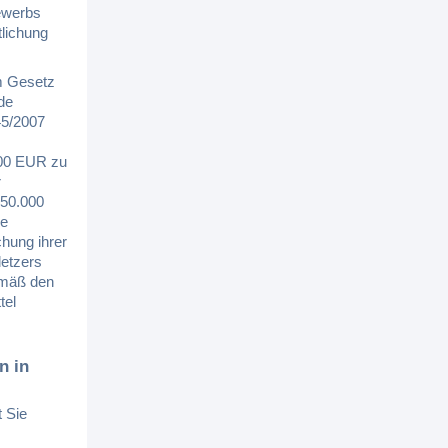
ewerbs
tlichung
om Gesetz
de
45/2007
000 EUR zu
r
 50.000
he
hung ihrer
letzers
emäß den
tel
n in
t Sie