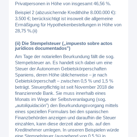
Privatpersonen in Höhe von insgesamt 46,56 %.
Beispiel 2 (abzusichernde Kredithöhe 8.000.000 €):
3.500 €; berücksichtigt ist insoweit die allgemeine
Ermäßigung für Hypothekenbestellungen in Höhe von
28,75 %.(ii)
(ii) Die Stempelsteuer („impuesto sobre actos
jurídicos documentados")
Am Tage der notariellen Beurkundung fällt die sog.
Stempelsteuer an. Es handelt sich dabei um eine
Steuer der Autonomen Gebietskörperschaften
Spaniens, deren Höhe üblicherweise – je nach
Gebietskörperschaft – zwischen 0,5 % und 1,5 %
beträgt. Steuerpflichtig ist seit November 2018 die
finanzierende Bank. Sie muss innerhalb eines
Monats im Wege der Selbstveranlagung (sog.
„
autoliquidación
") den Beurkundungsvorgang mittels
eines speziellen Formulars bei den spanischen
Finanzbehörden anzeigen und daraufhin die Steuer
einzahlen, kann diese derzeit aber grds. auf den
Kreditnehmer umlegen. In unseren Beispielen würde
eine Stempelsteuer (ausgehend von 0,5 %) in