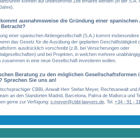
äftsführer können auf unbestimmte Zeit ernannt werden (in der S.A.
Jahre).
 kommt ausnahmsweise die Gründung einer spanischen
n Betracht?
ung einer spanischen Aktiengesellschaft (S.A.) kommt insbesondere 
 wenn das Gesetz für die Ausübung der geplanten Geschäftstätigkeit 
ftsform ausdrücklich vorschreibt (z.B. bei Versicherungen oder
talgesellschaften) und bei Projekten, in welchen mehrere unabhängi
n zusammen in eine neue Gesellschaft investieren wollen.
schen Beratung zu den möglichen Gesellschaftsformen 
? Sprechen Sie uns an!
tschsprachiger CBBL-Anwalt Herr Stefan Meyer, Rechtsanwalt und 
Team an den Standorten Madrid, Barcelona, Palma de Mallorca und Te
nen gerne zur Verfügung:
s.meyer@cbbl-lawyers.de
,
Tel.
+34 - 91 - 3