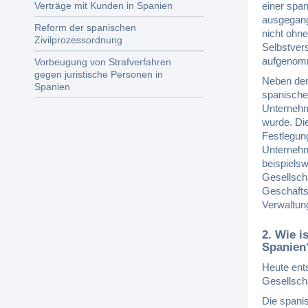
einer spa
Verträge mit Kunden in Spanien
ausgegang
Reform der spanischen
nicht ohne
Zivilprozessordnung
Selbstver
aufgenom
Vorbeugung von Strafverfahren
gegen juristische Personen in
Neben den
Spanien
spanische
Unternehm
wurde. Die
Festlegun
Unternehm
beispielsw
Gesellsch
Geschäftsf
Verwaltung
2. Wie i
Spanien
Heute ents
Gesellsch
Die spanis