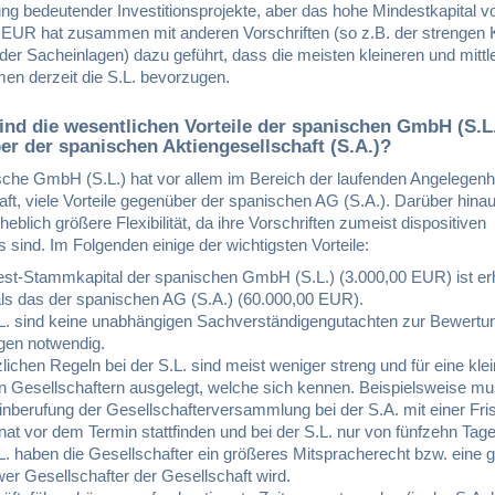
ng bedeutender Investitionsprojekte, aber das hohe Mindestkapital v
 EUR hat zusammen mit anderen Vorschriften (so z.B. der strengen K
der Sacheinlagen) dazu geführt, dass die meisten kleineren und mittl
en derzeit die S.L. bevorzugen.
ind die wesentlichen Vorteile der spanischen GmbH (S.L
r der spanischen Aktiengesellschaft (S.A.)?
sche GmbH (S.L.) hat vor allem im Bereich der laufenden Angelegenhe
ft, viele Vorteile gegenüber der spanischen AG (S.A.). Darüber hinau
rheblich größere Flexibilität, da ihre Vorschriften zumeist dispositiven
 sind. Im Folgenden einige der wichtigsten Vorteile:
st-Stammkapital der spanischen GmbH (S.L.) (3.000,00 EUR) ist er
 als das der spanischen AG (S.A.) (60.000,00 EUR).
.L. sind keine unabhängigen Sachverständigengutachten zur Bewertu
gen notwendig.
lichen Regeln bei der S.L. sind meist weniger streng und für eine kle
n Gesellschaftern ausgelegt, welche sich kennen. Beispielsweise mu
 Einberufung der Gesellschafterversammlung bei der S.A. mit einer Fri
t vor dem Termin stattfinden und bei der S.L. nur von fünfzehn Tage
L. haben die Gesellschafter ein größeres Mitspracherecht bzw. eine 
wer Gesellschafter der Gesellschaft wird.