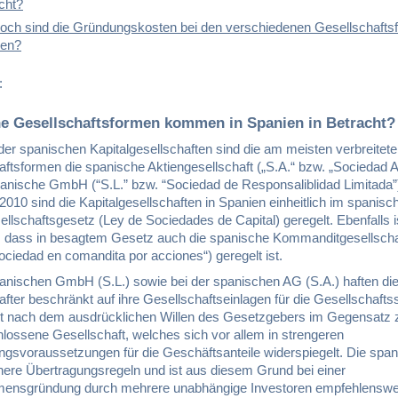
cht?
och sind die Gründungskosten bei den verschiedenen Gesellschafts
ien?
:
he Gesellschaftsformen kommen in Spanien in Betracht?
der spanischen Kapitalgesellschaften sind die am meisten verbreitet
aftsformen die spanische Aktiengesellschaft („S.A.“ bzw. „Sociedad 
panische GmbH (“S.L.” bzw. “Sociedad de Responsaliblidad Limitada”)
010 sind die Kapitalgesellschaften in Spanien einheitlich im spanisc
ellschaftsgesetz (Ley de Sociedades de Capital) geregelt. Ebenfalls i
 dass in besagtem Gesetz auch die spanische Kommanditgesellscha
ociedad en comandita por acciones“) geregelt ist.
panischen GmbH (S.L.) sowie bei der spanischen AG (S.A.) haften di
fter beschränkt auf ihre Gesellschaftseinlagen für die Gesellschafts
ist nach dem ausdrücklichen Willen des Gesetzgebers im Gegensatz 
lossene Gesellschaft, welches sich vor allem in strengeren
ngsvoraussetzungen für die Geschäftsanteile widerspiegelt. Die spa
chere Übertragungsregeln und ist aus diesem Grund bei einer
ensgründung durch mehrere unabhängige Investoren empfehlenswer