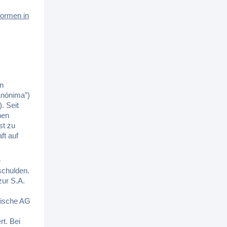
formen in
en
Anónima”)
. Seit
hen
st zu
ft auf
e
schulden.
zur S.A.
nische AG
t. Bei