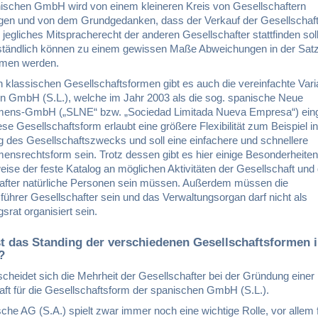
nischen GmbH wird von einem kleineren Kreis von Gesellschaftern
en und von dem Grundgedanken, dass der Verkauf der Gesellschaft
 jegliches Mitspracherecht der anderen Gesellschafter stattfinden soll
ständlich können zu einem gewissen Maße Abweichungen in der Sat
men werden.
 klassischen Gesellschaftsformen gibt es auch die vereinfachte Vari
n GmbH (S.L.), welche im Jahr 2003 als die sog. spanische Neue
ens-GmbH („SLNE“ bzw. „Sociedad Limitada Nueva Empresa“) eing
se Gesellschaftsform erlaubt eine größere Flexibilität zum Beispiel in
g des Gesellschaftszwecks und soll eine einfachere und schnellere
ensrechtsform sein. Trotz dessen gibt es hier einige Besonderheiten
eise der feste Katalog an möglichen Aktivitäten der Gesellschaft und 
after natürliche Personen sein müssen. Außerdem müssen die
ührer Gesellschafter sein und das Verwaltungsorgan darf nicht als
srat organisiert sein.
st das Standing der verschiedenen Gesellschaftsformen 
?
cheidet sich die Mehrheit der Gesellschafter bei der Gründung einer
aft für die Gesellschaftsform der spanischen GmbH (S.L.).
che AG (S.A.) spielt zwar immer noch eine wichtige Rolle, vor allem f