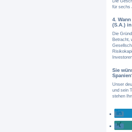
Die Gesch
für sechs 
4. Wann
(S.A.) i
Die Gründ
Betracht,
Gesellscha
Risikokapi
Investore
Sie wün
Spanien
Unser deu
und sein 
stehen Ih