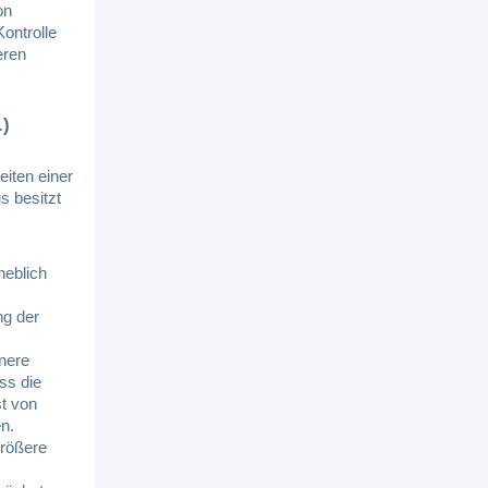
on
ontrolle
eren
.)
iten einer
s besitzt
heblich
ng der
inere
ss die
st von
n.
größere