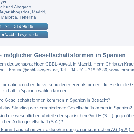
yer
alt und Abogado
eyer Abogados, Madrid,
 Mallorca, Teneriffa
4 - 91 - 319 96 86
er@cbbl-lawyers.de
le möglicher Gesellschaftsformen in Spanien
em deutschsprachigen CBBL-Anwalt in Madrid, Herrn Christian Krau
walt,
krause@cbbl-lawyers.de
,
Tel.
+34 - 91 - 319 96 86
,
www.mmmm
Informationen über die verschiedenen Rechtsformen, die Sie für die 
ellschaft in Spanien wählen können:
e Gesellschaftsformen kommen in Spanien in Betracht?
st das Standing der verschiedenen Gesellschaftsformen in Spanien?
ind die wesentlichen Vorteile der spanischen GmbH (S.L.) gegenübe
schen Aktiengesellschaft (S.A.)?
kommt ausnahmsweise die Gründung einer spanischen AG (S.A.) i