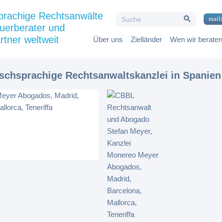
Search Button
prachige Rechtsanwälte
Search
mail
for:
uerberater und
rtner weltweit
Über uns
Zielländer
Wen wir berate
tschsprachige Rechtsanwaltskanzlei in Spanien