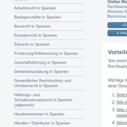
Stefan Me
Rechtsanw
Arbeitsrecht in Spanien
Monereo M
Barcelona,
Bankgeschäfte in Spanien
+3
Baurecht in Spanien
s.mey
Energierecht in Spanien
Erbrecht in Spanien
Vortei
Forderung/Vollstreckung in Spanien
Von unser
Geschäftsführung in Spanien
Rechtsan
Gewerbeausübung in Spanien
Wichtige 
Gewerblicher Rechtsschutz und
einer Ges
Urheberrecht in Spanien
Welch
Haftungs- und
Schadensersatzrecht in Spanien
Wie i
(allgemein)
Was s
Handelsvertreter in Spanien
spani
Wann 
Händler / Distributor in Spanien