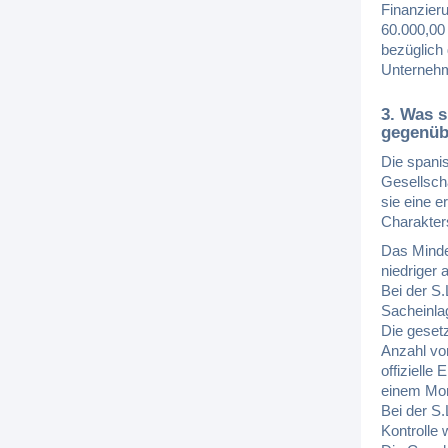
Finanzieru
60.000,00
bezüglich 
Unternehm
3. Was s
gegenübe
Die spani
Gesellscha
sie eine e
Charakters
Das Minde
niedriger
Bei der S
Sacheinla
Die gesetz
Anzahl vo
offizielle
einem Mona
Bei der S.
Kontrolle 