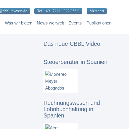
@cbbl-lawyers.de
Tel. +49 - 7221 - 922 866 0
Members
n
Was wir bieten
News weltweit
Events
Publikationen
Das neue CBBL Video
Steuerberater in Spanien
Rechnungswesen und
Lohnbuchhaltung in
Spanien