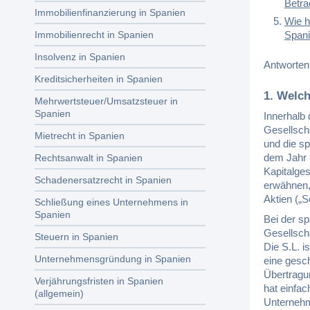
Betra
Immobilienfinanzierung in Spanien
Wie h
Span
Immobilienrecht in Spanien
Insolvenz in Spanien
Antworten
Kreditsicherheiten in Spanien
1. Welc
Mehrwertsteuer/Umsatzsteuer in
Spanien
Innerhalb 
Gesellsch
Mietrecht in Spanien
und die s
dem Jahr 2
Rechtsanwalt in Spanien
Kapitalges
Schadenersatzrecht in Spanien
erwähnen,
Aktien („S
Schließung eines Unternehmens in
Spanien
Bei der s
Gesellscha
Steuern in Spanien
Die S.L. 
Unternehmensgründung in Spanien
eine gesch
Übertragu
Verjährungsfristen in Spanien
hat einfa
(allgemein)
Unternehm