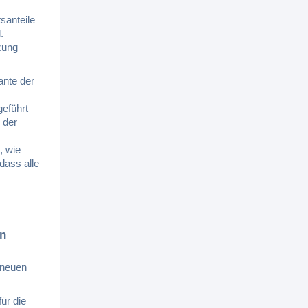
santeile
.
zung
ante der
eführt
 der
, wie
dass alle
in
 neuen
ür die