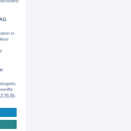
 höchstens
 AG
dann in
diese
ge
in
Abogado,
neriffa
19 96 86
.