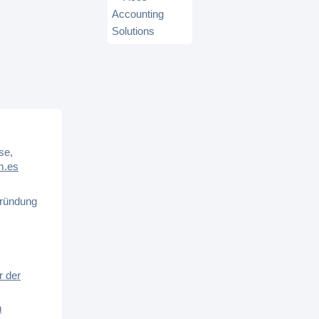
se,
.es
Gründung
r der
n