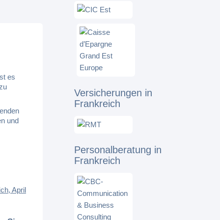
st es
 zu
Versicherungen in
Frankreich
genden
en und
Personalberatung in
Frankreich
h, April