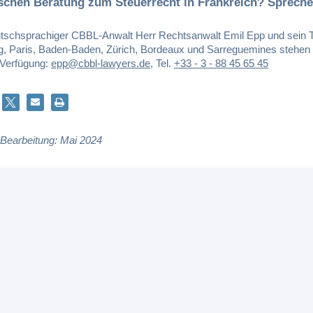
schen Beratung zum Steuerrecht in Frankreich? Spreche
tschsprachiger CBBL-Anwalt Herr Rechtsanwalt Emil Epp und sein 
g, Paris, Baden-Baden, Zürich, Bordeaux und Sarreguemines stehen
 Verfügung:
epp@cbbl-lawyers.de
,
Tel.
+33 - 3 - 88 45 65 45
 Bearbeitung: Mai 2024