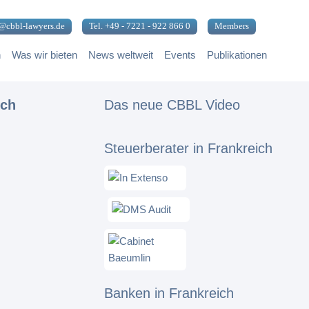
@cbbl-lawyers.de
Tel. +49 - 7221 - 922 866 0
Members
n
Was wir bieten
News weltweit
Events
Publikationen
ich
Das neue CBBL Video
Steuerberater in Frankreich
Banken in Frankreich