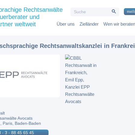
Search Button
prachige Rechtsanwälte
Search
mail
for:
uerberater und
rtner weltweit
Über uns
Zielländer
Wen wir berate
tschsprachige Rechtsanwaltskanzlei in Frankre
alt
sanwälte Avocats
, Paris, Baden-Baden
 - 3 - 88 45 65 45